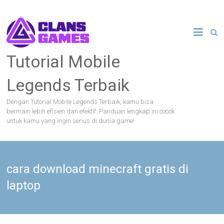
Skip
to
content
Tutorial Mobile
Legends Terbaik
Dengan Tutorial Mobile Legends Terbaik, kamu bisa
bermain lebih efisien dan efektif. Panduan lengkap ini cocok
untuk kamu yang ingin serius di dunia game!
cara download minecraft gratis di
laptop