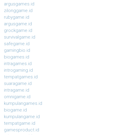
argusgames.id
zilonggame.id
rubygame.id
argusgame.id
grockgame.id
survivalgame.id
safegame.id
gamingbio.id
biogames.id
intragames.id
introgaming.id
tempatgames.id
suaragame.id
intragame.id
omnigame.id
kumpulangames.id
biogame.id
kumpulangame.id
tempatgame.id
gamesproduct.id