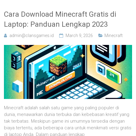
Cara Download Minecraft Gratis di
Laptop: Panduan Lengkap 2023
admin@clansgames.id
March 9, 2026
Minecraft
Minecraft adalah salah satu game yang paling populer di
dunia, menawarkan dunia terbuka dan kebebasan kreatif yang
tak terbatas. Meskipun game ini umumnya tersedia dengan
biaya tertentu, ada beberapa cara untuk menikmati versi gratis
di laptop Anda. Dalam panduan lengkap