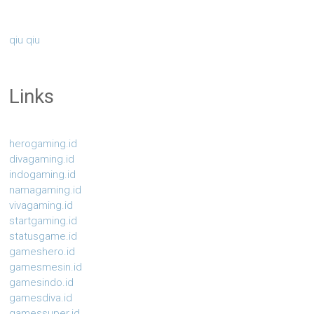
qiu qiu
Links
herogaming.id
divagaming.id
indogaming.id
namagaming.id
vivagaming.id
startgaming.id
statusgame.id
gameshero.id
gamesmesin.id
gamesindo.id
gamesdiva.id
gamessuper.id