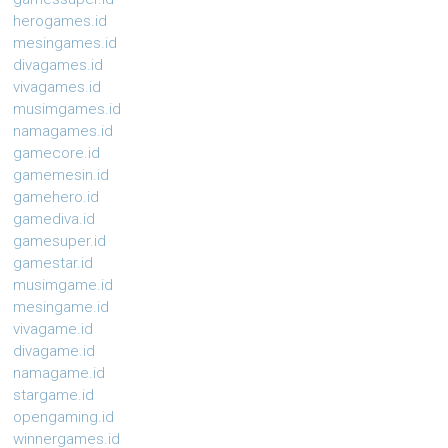
herogames.id
mesingames.id
divagames.id
vivagames.id
musimgames.id
namagames.id
gamecore.id
gamemesin.id
gamehero.id
gamediva.id
gamesuper.id
gamestar.id
musimgame.id
mesingame.id
vivagame.id
divagame.id
namagame.id
stargame.id
opengaming.id
winnergames.id