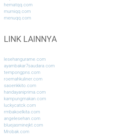
hematqq.com
murniqq.com
menuqq.com
LINK LAINNYA
lesehangurame.com
ayambakar7saudara.com
tempongpns.com
roemahkuliner.com
saoenkkito.com
handayaniprima.com
kampungmakan.com
luckycatck.com
rmbakoelkita.com
angelesehan.com
bluejasminejkt.com
Mrobak.com