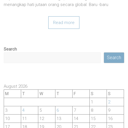
menangkap hati jutaan orang secara global. Baru -baru
Read more
Search
Search
August 2026
M
T
W
T
F
S
S
1
2
3
4
5
6
7
8
9
10
11
12
13
14
15
16
17
18
19
20
21
22
23