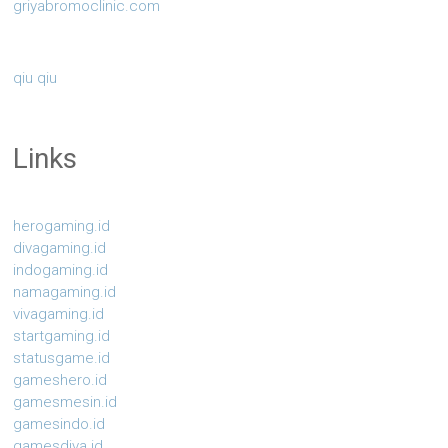
griyabromoclinic.com
qiu qiu
Links
herogaming.id
divagaming.id
indogaming.id
namagaming.id
vivagaming.id
startgaming.id
statusgame.id
gameshero.id
gamesmesin.id
gamesindo.id
gamesdiva.id