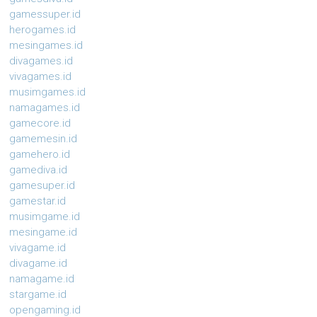
gamessuper.id
herogames.id
mesingames.id
divagames.id
vivagames.id
musimgames.id
namagames.id
gamecore.id
gamemesin.id
gamehero.id
gamediva.id
gamesuper.id
gamestar.id
musimgame.id
mesingame.id
vivagame.id
divagame.id
namagame.id
stargame.id
opengaming.id