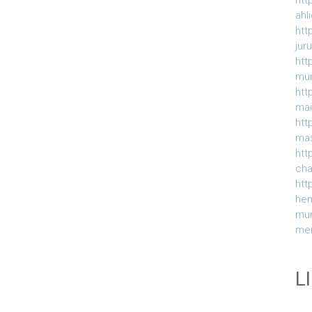
htt
ahl
htt
jur
htt
mur
htt
ma
htt
ma
htt
ch
htt
he
mu
me
L