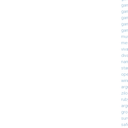
gam
gam
gam
gam
gam
mu
mes
viv
div
na
sta
ope
win
arg
zil
rub
arg
gro
sur
saf