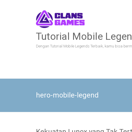
Skip
to
content
Tutorial Mobile Legen
Dengan Tutorial Mobile Legends Terbaik, kamu bisa bermai
hero-mobile-legend
Kekuatan Lunox yang Tak Ter