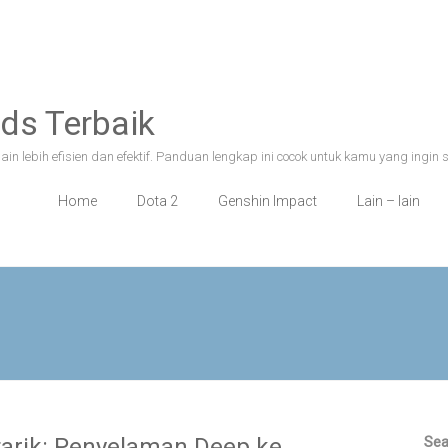
ds Terbaik
n lebih efisien dan efektif. Panduan lengkap ini cocok untuk kamu yang ingin 
Home
Dota 2
Genshin Impact
Lain – lain
tarik: Penyelaman Deep ke
Sea