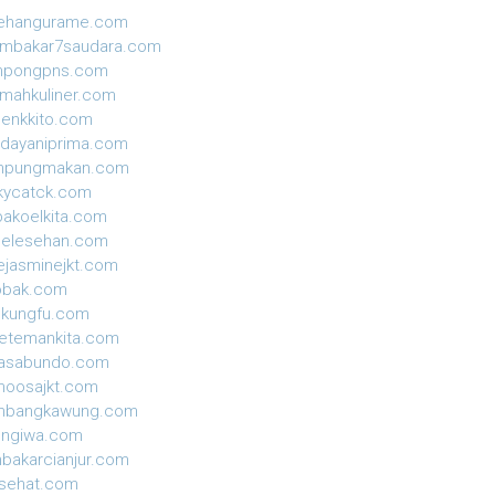
sehangurame.com
ambakar7saudara.com
mpongpns.com
mahkuliner.com
enkkito.com
dayaniprima.com
mpungmakan.com
kycatck.com
akoelkita.com
gelesehan.com
ejasminejkt.com
obak.com
ekungfu.com
etemankita.com
jasabundo.com
moosajkt.com
mbangkawung.com
ungiwa.com
nbakarcianjur.com
isehat.com