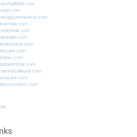
rasehatklinik.com
anjar.com
manggisanmedical.com
niknirmala.com
velleklinik.com
naHealth.com
birahusada.com
ikacare.com
aclinic.com
usinalombok.com
hamedicalkurdi.com
anzacare.com
yabromoclinic.com
 qiu
inks