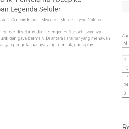
an Legenda Seluler
ota 2
,
Genshin Impact
,
Minecraft
,
Mobile Legend
,
Valorant
n gamer di seluruh dunia dengan daftar pahlawannya
Aug
unik dan gaya bermain. Di antara karakter yang menawan
M
 dengan pengetahuannya yang menarik, gameplay
3
10
17
24
31
R