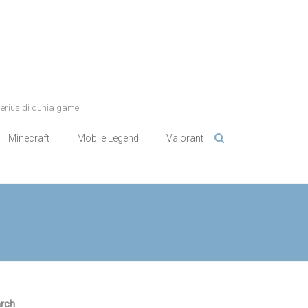
serius di dunia game!
Minecraft
Mobile Legend
Valorant
rch