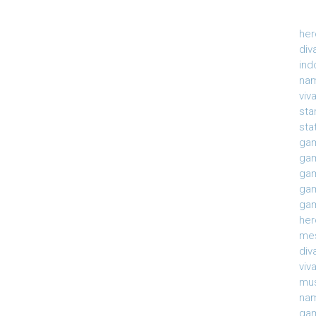
her
div
ind
nam
viv
sta
sta
gam
gam
gam
gam
gam
her
mes
div
viv
mu
na
gam