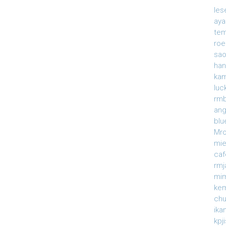
le
ay
te
roe
sao
han
ka
luc
rmb
an
blu
Mr
mi
caf
rm
mi
ke
ch
ika
kpj