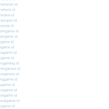
emesin.id
ehero.id
ediva.id
esuper.id
estar.id
simgame.id
ingame.id
agame.id
agame.id
magame.id
rgame.id
ngaming.id
nergames.id
usgames.id
onggame.id
ygame.id
usgame.id
ckgame.id
vivalgame.id
egame.id