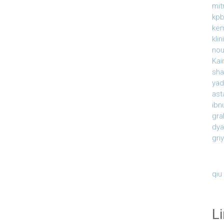
mit
kpb
ke
kli
nou
Kai
sha
yad
ast
ibn
gra
dy
gri
qiu
L