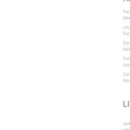
Pan
Men
Und
Pem
Sem
Men
Pan
And
Car
Min
L
asi