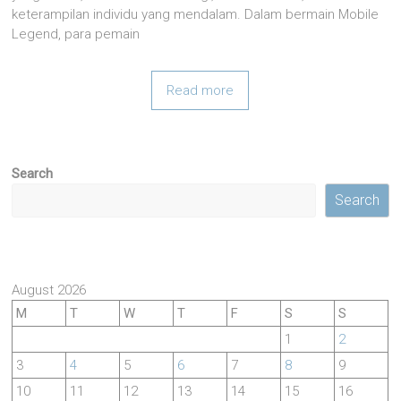
keterampilan individu yang mendalam. Dalam bermain Mobile
Legend, para pemain
Read more
Search
Search
August 2026
M
T
W
T
F
S
S
1
2
3
4
5
6
7
8
9
10
11
12
13
14
15
16