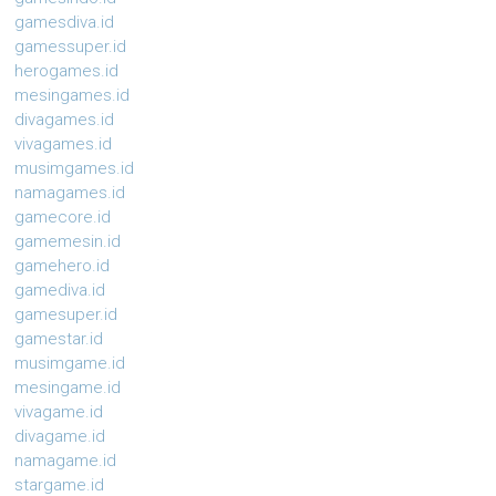
gamesdiva.id
gamessuper.id
herogames.id
mesingames.id
divagames.id
vivagames.id
musimgames.id
namagames.id
gamecore.id
gamemesin.id
gamehero.id
gamediva.id
gamesuper.id
gamestar.id
musimgame.id
mesingame.id
vivagame.id
divagame.id
namagame.id
stargame.id