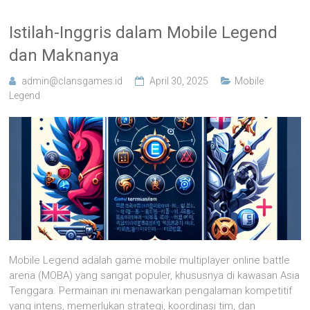
Istilah-Inggris dalam Mobile Legend
dan Maknanya
admin@clansgames.id
April 30, 2025
Mobile
Legend
Mobile Legend adalah game mobile multiplayer online battle
arena (MOBA) yang sangat populer, khususnya di kawasan Asia
Tenggara. Permainan ini menawarkan pengalaman kompetitif
yang intens, memerlukan strategi, koordinasi tim, dan