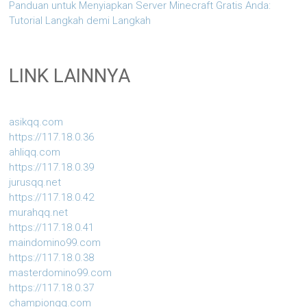
Panduan untuk Menyiapkan Server Minecraft Gratis Anda:
Tutorial Langkah demi Langkah
LINK LAINNYA
asikqq.com
https://117.18.0.36
ahliqq.com
https://117.18.0.39
jurusqq.net
https://117.18.0.42
murahqq.net
https://117.18.0.41
maindomino99.com
https://117.18.0.38
masterdomino99.com
https://117.18.0.37
championqq.com