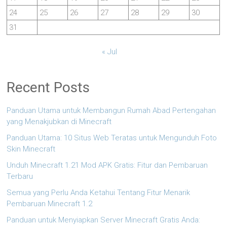
24
25
26
27
28
29
30
31
« Jul
Recent Posts
Panduan Utama untuk Membangun Rumah Abad Pertengahan
yang Menakjubkan di Minecraft
Panduan Utama: 10 Situs Web Teratas untuk Mengunduh Foto
Skin Minecraft
Unduh Minecraft 1.21 Mod APK Gratis: Fitur dan Pembaruan
Terbaru
Semua yang Perlu Anda Ketahui Tentang Fitur Menarik
Pembaruan Minecraft 1.2
Panduan untuk Menyiapkan Server Minecraft Gratis Anda: