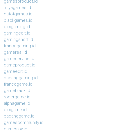
gamesproduct.id
miyagames.id
gatotgames.id
blackgames.id
cicigaming.id
gamingedit.id
gamingshort.id
francogaming.id
gamereal.id
gameservice.id
gameproduct.id
gameedit.id
badanggaming.id
francogame.id
gameblack.id
rogergame.id
alphagame.id
cicigame.id
badanggame.id
gamescommunity.id
gamesjoy.id