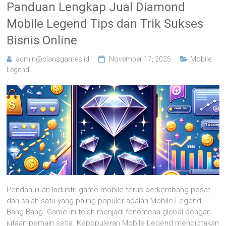
Panduan Lengkap Jual Diamond
Mobile Legend Tips dan Trik Sukses
Bisnis Online
admin@clansgames.id
November 17, 2025
Mobile
Legend
Pendahuluan Industri game mobile terus berkembang pesat,
dan salah satu yang paling populer adalah Mobile Legend:
Bang Bang. Game ini telah menjadi fenomena global dengan
jutaan pemain setia. Kepopuleran Mobile Legend menciptakan