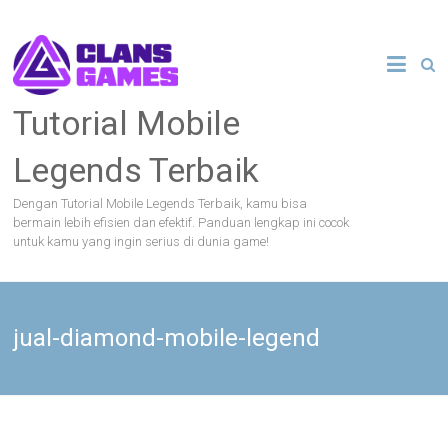
Skip
to
content
Tutorial Mobile
Legends Terbaik
Dengan Tutorial Mobile Legends Terbaik, kamu bisa
bermain lebih efisien dan efektif. Panduan lengkap ini cocok
untuk kamu yang ingin serius di dunia game!
jual-diamond-mobile-legend