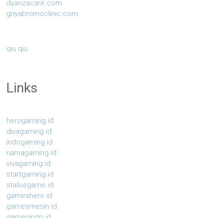
dyanzacare.com
griyabromoclinic.com
qiu qiu
Links
herogaming.id
divagaming.id
indogaming.id
namagaming.id
vivagaming.id
startgaming.id
statusgame.id
gameshero.id
gamesmesin.id
gamesindo.id