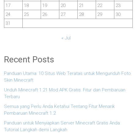
17
18
19
20
21
22
23
24
25
26
27
28
29
30
31
« Jul
Recent Posts
Panduan Utama: 10 Situs Web Teratas untuk Mengunduh Foto
Skin Minecraft
Unduh Minecraft 1.21 Mod APK Gratis: Fitur dan Pembaruan
Terbaru
Semua yang Perlu Anda Ketahui Tentang Fitur Menarik
Pembaruan Minecraft 1.2
Panduan untuk Menyiapkan Server Minecraft Gratis Anda:
Tutorial Langkah demi Langkah