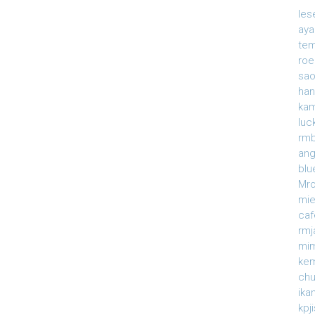
le
ay
te
roe
sao
han
ka
luc
rmb
an
blu
Mr
mi
caf
rm
mi
ke
ch
ika
kpj