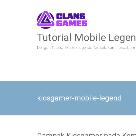
Skip
to
content
Tutorial Mobile Legen
Dengan Tutorial Mobile Legends Terbaik, kamu bisa bermai
kiosgamer-mobile-legend
Dampak Kiosgamer pada Komu