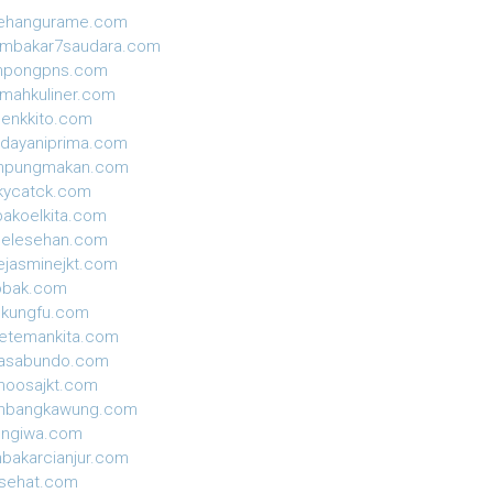
sehangurame.com
ambakar7saudara.com
mpongpns.com
mahkuliner.com
enkkito.com
dayaniprima.com
mpungmakan.com
kycatck.com
akoelkita.com
gelesehan.com
ejasminejkt.com
obak.com
ekungfu.com
etemankita.com
jasabundo.com
moosajkt.com
mbangkawung.com
ungiwa.com
nbakarcianjur.com
isehat.com