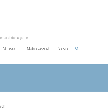
serius di dunia game!
Minecraft
Mobile Legend
Valorant
rch