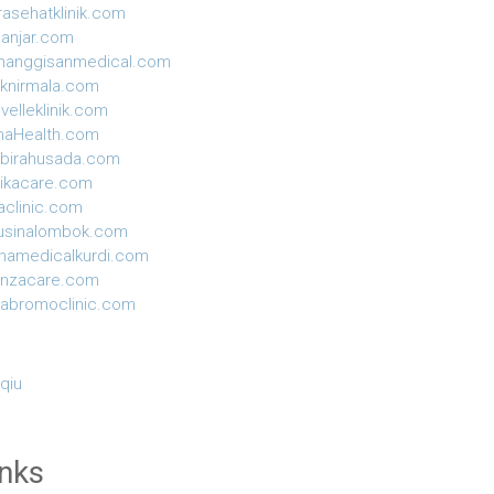
rasehatklinik.com
anjar.com
manggisanmedical.com
niknirmala.com
velleklinik.com
naHealth.com
birahusada.com
ikacare.com
aclinic.com
usinalombok.com
hamedicalkurdi.com
anzacare.com
yabromoclinic.com
 qiu
inks