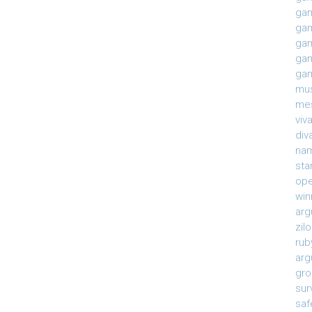
gam
gam
gam
gam
gam
mu
mes
viv
div
na
sta
ope
win
arg
zil
rub
arg
gro
sur
saf