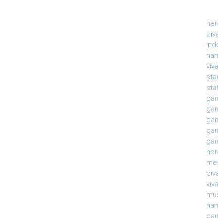
her
div
ind
nam
viv
sta
sta
gam
gam
gam
gam
gam
her
mes
div
viv
mu
na
gam