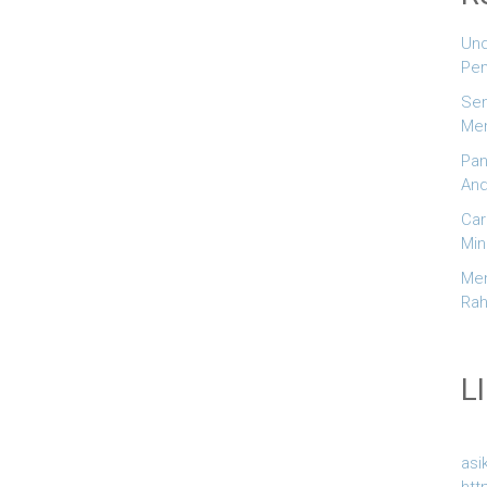
Und
Pem
Sem
Men
Pan
And
Car
Min
Men
Rah
L
asi