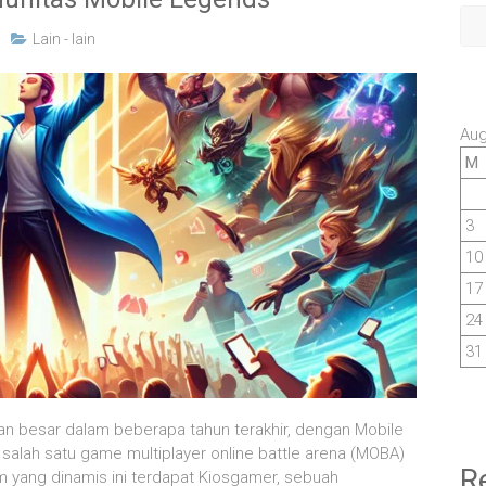
Lain - lain
Aug
M
3
10
17
24
31
n besar dalam beberapa tahun terakhir, dengan Mobile
lah satu game multiplayer online battle arena (MOBA)
R
m yang dinamis ini terdapat Kiosgamer, sebuah