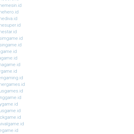
emesin.id
ehero.id
ediva.id
esuper.id
estar.id
simgame.id
ingame.id
agame.id
agame.id
magame.id
rgame.id
ngaming.id
nergames.id
usgames.id
onggame.id
ygame.id
usgame.id
ckgame.id
vivalgame.id
egame.id