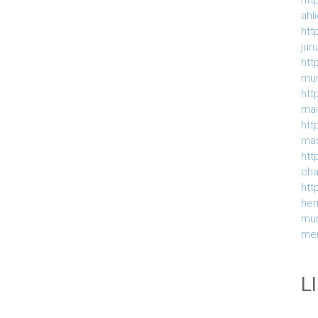
htt
ahl
htt
jur
htt
mur
htt
ma
htt
ma
htt
ch
htt
he
mu
me
L