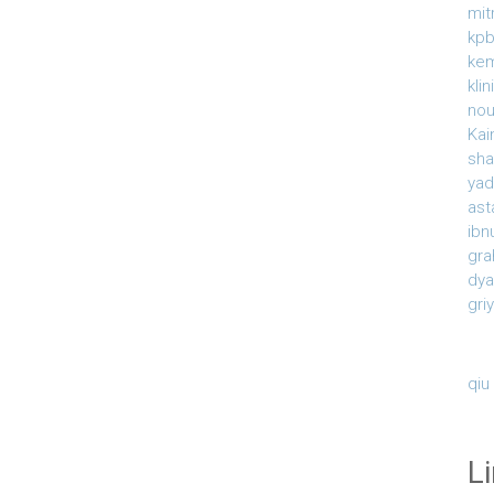
mit
kpb
ke
kli
nou
Kai
sha
yad
ast
ibn
gra
dy
gri
qiu
L