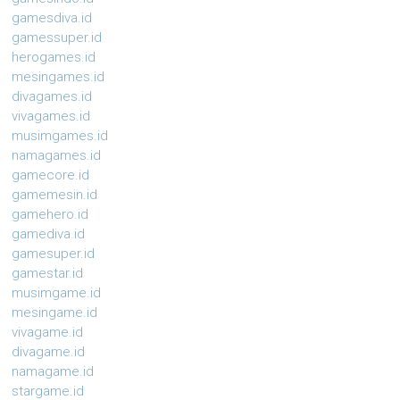
gamesdiva.id
gamessuper.id
herogames.id
mesingames.id
divagames.id
vivagames.id
musimgames.id
namagames.id
gamecore.id
gamemesin.id
gamehero.id
gamediva.id
gamesuper.id
gamestar.id
musimgame.id
mesingame.id
vivagame.id
divagame.id
namagame.id
stargame.id