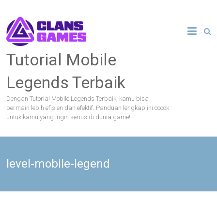
Skip
to
content
Tutorial Mobile
Legends Terbaik
Dengan Tutorial Mobile Legends Terbaik, kamu bisa
bermain lebih efisien dan efektif. Panduan lengkap ini cocok
untuk kamu yang ingin serius di dunia game!
level-mobile-legend