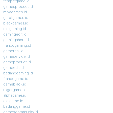
tempatgame.id
gamesproduct.id
miyagames.id
gatotgames.id
blackgames.id
cicigaming.id
gamingedit.id
gamingshort.id
francogaming.id
gamereal.id
gameservice.id
gameproduct.id
gameedit.id
badanggaming.id
francogame.id
gameblack.id
rogergame.id
alphagame.id
cicigame.id
badanggame.id
gamescommunity.id