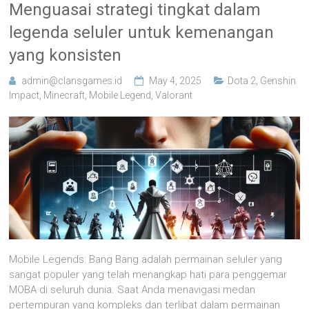
Menguasai strategi tingkat dalam
legenda seluler untuk kemenangan
yang konsisten
admin@clansgames.id
May 4, 2025
Dota 2
,
Genshin
Impact
,
Minecraft
,
Mobile Legend
,
Valorant
Mobile Legends: Bang Bang adalah permainan seluler yang
sangat populer yang telah menangkap hati para penggemar
MOBA di seluruh dunia. Saat Anda menavigasi medan
pertempuran yang kompleks dan terlibat dalam permainan