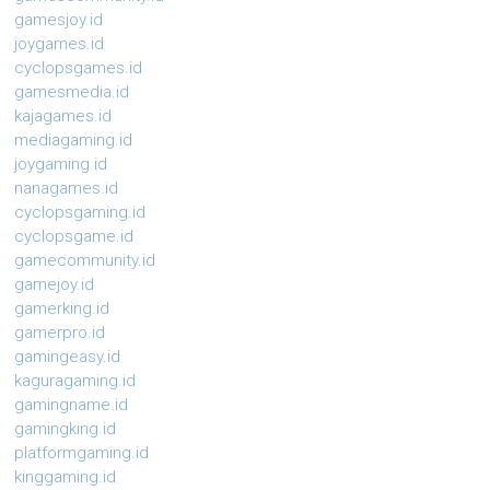
gamesjoy.id
joygames.id
cyclopsgames.id
gamesmedia.id
kajagames.id
mediagaming.id
joygaming.id
nanagames.id
cyclopsgaming.id
cyclopsgame.id
gamecommunity.id
gamejoy.id
gamerking.id
gamerpro.id
gamingeasy.id
kaguragaming.id
gamingname.id
gamingking.id
platformgaming.id
kinggaming.id