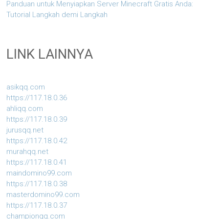
Panduan untuk Menyiapkan Server Minecraft Gratis Anda:
Tutorial Langkah demi Langkah
LINK LAINNYA
asikqq.com
https://117.18.0.36
ahliqq.com
https://117.18.0.39
jurusqq.net
https://117.18.0.42
murahqq.net
https://117.18.0.41
maindomino99.com
https://117.18.0.38
masterdomino99.com
https://117.18.0.37
championqq.com