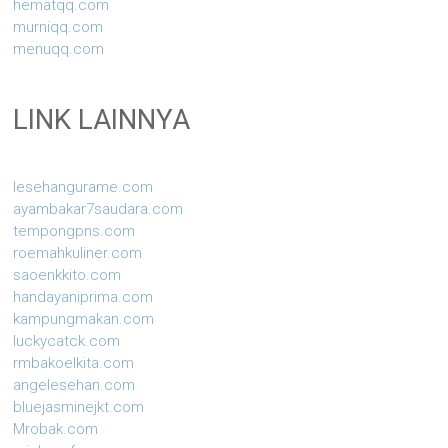
hematqq.com
murniqq.com
menuqq.com
LINK LAINNYA
lesehangurame.com
ayambakar7saudara.com
tempongpns.com
roemahkuliner.com
saoenkkito.com
handayaniprima.com
kampungmakan.com
luckycatck.com
rmbakoelkita.com
angelesehan.com
bluejasminejkt.com
Mrobak.com