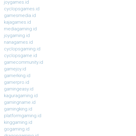
joygames.id
cyclopsgames.id
gamesmedia.id
kajagames.id
mediagaming.id
joygaming.id
nanagames.id
cyclopsgaming.id
cyclopsgame.id
gamecommunity.id
gamejoy.id
gamerking.id
gamerpro.id
gamingeasy.id
kaguragaming.id
gamingname.id
gamingking.id
platformgaming.id
kinggaming.id
gogaming.id
dragongaming.id