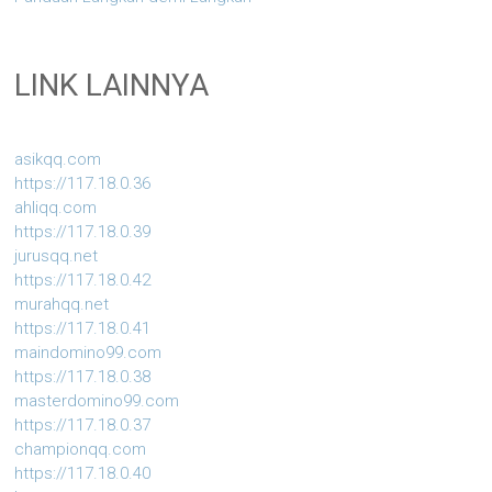
LINK LAINNYA
asikqq.com
https://117.18.0.36
ahliqq.com
https://117.18.0.39
jurusqq.net
https://117.18.0.42
murahqq.net
https://117.18.0.41
maindomino99.com
https://117.18.0.38
masterdomino99.com
https://117.18.0.37
championqq.com
https://117.18.0.40