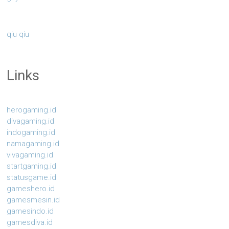
qiu qiu
Links
herogaming.id
divagaming.id
indogaming.id
namagaming.id
vivagaming.id
startgaming.id
statusgame.id
gameshero.id
gamesmesin.id
gamesindo.id
gamesdiva.id