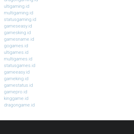
ultigaming.id
multigaming.id
statusgaming.id
gameseasy.id
gamesking.id
gamesname.id
gogames.id
ultigames.id
multigames.id
statusgames.id
gameeasy.id
gameking.id
gamestatus.id
gamepro.id
kinggame.id
dragongame.id