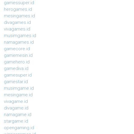
gamessuper.id
herogames.id
mesingames.id
divagames.id
vivagames.id
musimgames.id
namagames.id
gamecore.id
gamemesin.id
gamehero.id
gamediva.id
gamesuper.id
gamestar.id
musimgame.id
mesingame.id
vivagame.id
divagame.id
namagame.id
stargame.id
opengaming.id