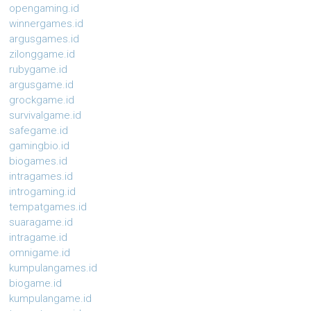
opengaming.id
winnergames.id
argusgames.id
zilonggame.id
rubygame.id
argusgame.id
grockgame.id
survivalgame.id
safegame.id
gamingbio.id
biogames.id
intragames.id
introgaming.id
tempatgames.id
suaragame.id
intragame.id
omnigame.id
kumpulangames.id
biogame.id
kumpulangame.id