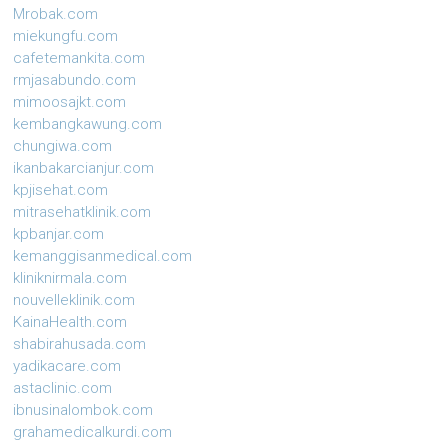
Mrobak.com
miekungfu.com
cafetemankita.com
rmjasabundo.com
mimoosajkt.com
kembangkawung.com
chungiwa.com
ikanbakarcianjur.com
kpjisehat.com
mitrasehatklinik.com
kpbanjar.com
kemanggisanmedical.com
kliniknirmala.com
nouvelleklinik.com
KainaHealth.com
shabirahusada.com
yadikacare.com
astaclinic.com
ibnusinalombok.com
grahamedicalkurdi.com