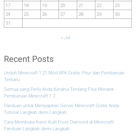
17
18
19
20
21
22
23
24
25
26
27
28
29
30
31
« Jul
Recent Posts
Unduh Minecraft 1.21 Mod APK Gratis: Fitur dan Pembaruan
Terbaru
Semua yang Perlu Anda Ketahui Tentang Fitur Menarik
Pembaruan Minecraft 1.2
Panduan untuk Menyiapkan Server Minecraft Gratis Anda:
Tutorial Langkah demi Langkah
Cara Membuka Kunci Kulit Frost Diamond di Minecraft:
Panduan Langkah demi Langkah