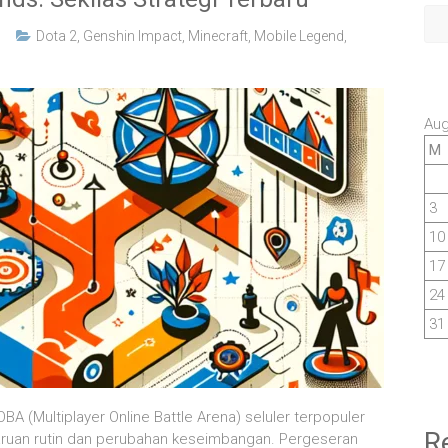
Dota 2
,
Genshin Impact
,
Minecraft
,
Mobile Legend
,
Aug
M
3
10
17
24
31
 (Multiplayer Online Battle Arena) seluler terpopuler
R
aruan rutin dan perubahan keseimbangan. Pergeseran