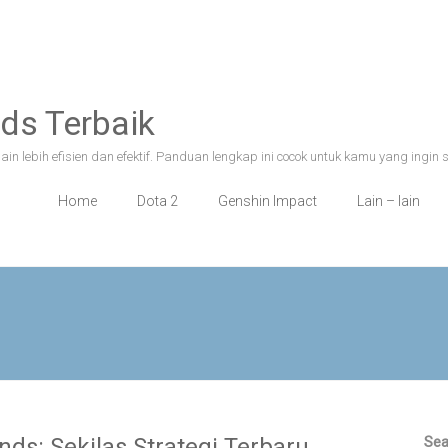
ds Terbaik
n lebih efisien dan efektif. Panduan lengkap ini cocok untuk kamu yang ingin 
Home
Dota 2
Genshin Impact
Lain – lain
ds: Sekilas Strategi Terbaru
Sea