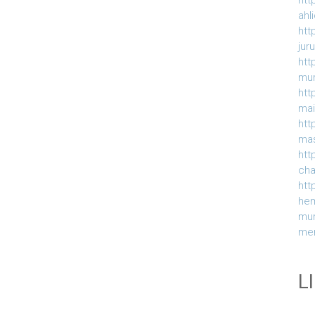
htt
ahl
htt
jur
htt
mur
htt
ma
htt
ma
htt
ch
htt
he
mu
me
L