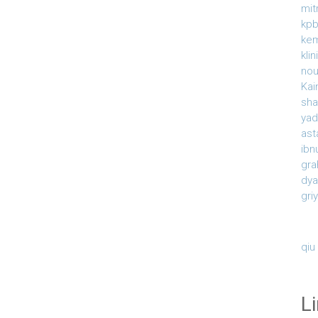
mit
kpb
ke
kli
nou
Kai
sha
yad
ast
ibn
gra
dy
gri
qiu
L