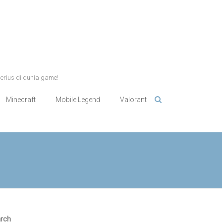
serius di dunia game!
Minecraft
Mobile Legend
Valorant
rch