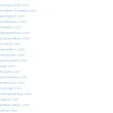
sehangurame.com
ambakar7saudara.com
mpongpns.com
mahkuliner.com
enkkito.com
dayaniprima.com
mpungmakan.com
kycatck.com
akoelkita.com
gelesehan.com
ejasminejkt.com
obak.com
ekungfu.com
etemankita.com
jasabundo.com
moosajkt.com
mbangkawung.com
ungiwa.com
nbakarcianjur.com
isehat.com