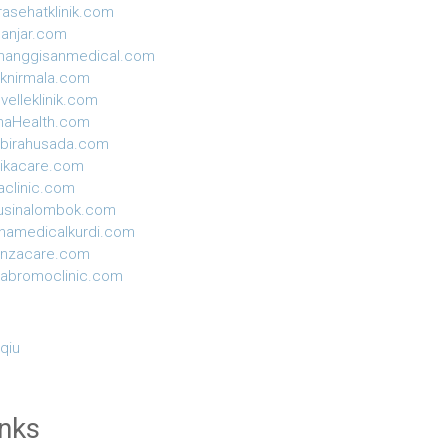
rasehatklinik.com
anjar.com
manggisanmedical.com
niknirmala.com
velleklinik.com
naHealth.com
birahusada.com
ikacare.com
aclinic.com
usinalombok.com
hamedicalkurdi.com
anzacare.com
yabromoclinic.com
 qiu
inks