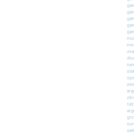
gam
gam
gam
gam
gam
mu
mes
viv
div
na
sta
ope
win
arg
zil
rub
arg
gro
sur
saf