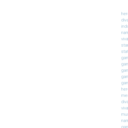
her
div
ind
nam
viv
sta
sta
gam
gam
gam
gam
gam
her
mes
div
viv
mu
na
gam