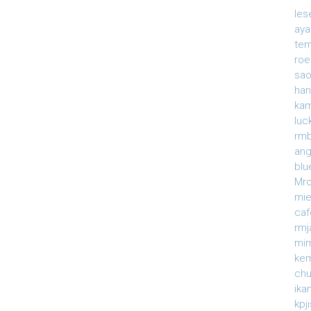
le
ay
te
roe
sao
han
ka
luc
rmb
an
blu
Mr
mi
caf
rm
mi
ke
ch
ika
kpj