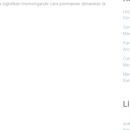
ara signifikan memengaruhi cara permainan dimainkan di
Und
Pem
Sem
Men
Pan
And
Car
Min
Men
Rah
L
asi