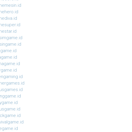
emesin.id
ehero.id
ediva.id
esuper.id
estar.id
simgame.id
ingame.id
agame.id
agame.id
magame.id
rgame.id
ngaming.id
nergames.id
usgames.id
onggame.id
ygame.id
usgame.id
ckgame.id
vivalgame.id
egame.id