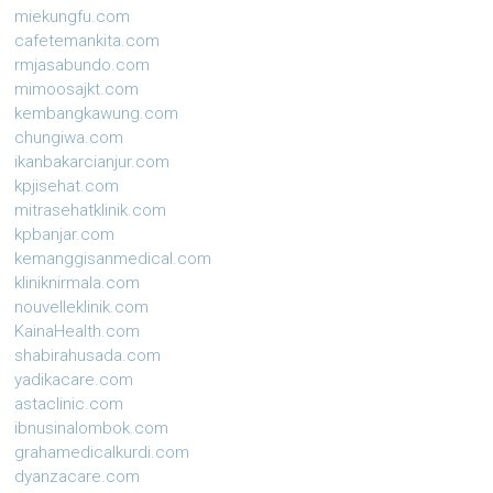
miekungfu.com
cafetemankita.com
rmjasabundo.com
mimoosajkt.com
kembangkawung.com
chungiwa.com
ikanbakarcianjur.com
kpjisehat.com
mitrasehatklinik.com
kpbanjar.com
kemanggisanmedical.com
kliniknirmala.com
nouvelleklinik.com
KainaHealth.com
shabirahusada.com
yadikacare.com
astaclinic.com
ibnusinalombok.com
grahamedicalkurdi.com
dyanzacare.com