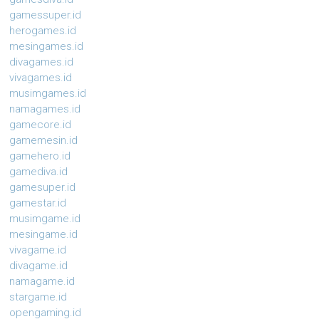
gamessuper.id
herogames.id
mesingames.id
divagames.id
vivagames.id
musimgames.id
namagames.id
gamecore.id
gamemesin.id
gamehero.id
gamediva.id
gamesuper.id
gamestar.id
musimgame.id
mesingame.id
vivagame.id
divagame.id
namagame.id
stargame.id
opengaming.id