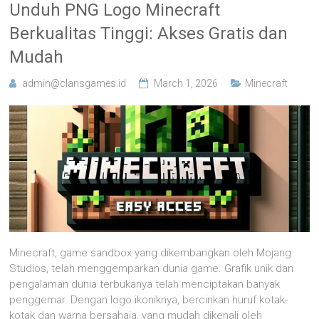
Unduh PNG Logo Minecraft
Berkualitas Tinggi: Akses Gratis dan
Mudah
admin@clansgames.id
March 1, 2026
Minecraft
Minecraft, game sandbox yang dikembangkan oleh Mojang
Studios, telah menggemparkan dunia game. Grafik unik dan
pengalaman dunia terbukanya telah menciptakan banyak
penggemar. Dengan logo ikoniknya, bercirikan huruf kotak-
kotak dan warna bersahaja, yang mudah dikenali oleh