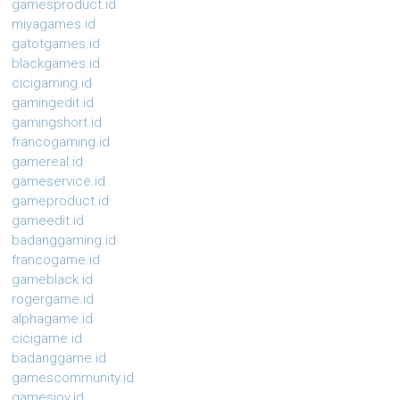
gamesproduct.id
miyagames.id
gatotgames.id
blackgames.id
cicigaming.id
gamingedit.id
gamingshort.id
francogaming.id
gamereal.id
gameservice.id
gameproduct.id
gameedit.id
badanggaming.id
francogame.id
gameblack.id
rogergame.id
alphagame.id
cicigame.id
badanggame.id
gamescommunity.id
gamesjoy.id