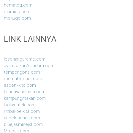
hematqq.com
murniqq.com
menuqq.com
LINK LAINNYA
lesehangurame.com
ayambakar7saudara.com
tempongpns.com
roemahkuliner.com
saoenkkito.com
handayaniprima.com
kampungmakan.com
luckycatck.com
rmbakoelkita.com
angelesehan.com
bluejasminejkt.com
Mrobak.com