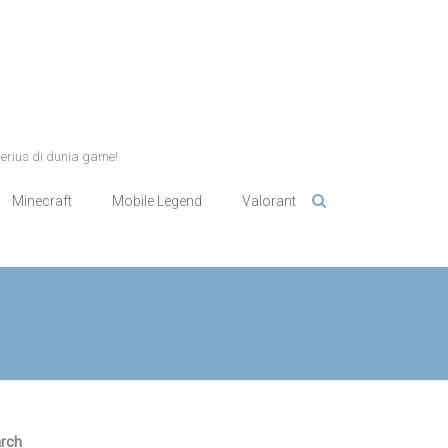
serius di dunia game!
Minecraft
Mobile Legend
Valorant
rch