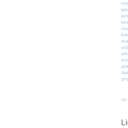
mit
kpb
ke
kli
nou
Kai
sha
yad
ast
ibn
gra
dy
gri
qiu
L