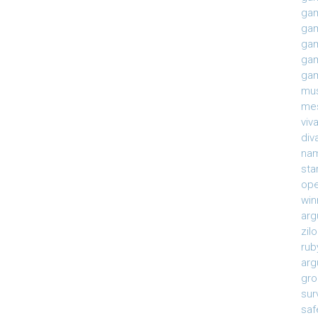
gam
gam
gam
gam
gam
mu
mes
viv
div
na
sta
ope
win
arg
zil
rub
arg
gro
sur
saf