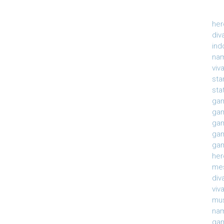
her
div
ind
nam
viv
sta
sta
gam
gam
gam
gam
gam
her
mes
div
viv
mu
na
gam