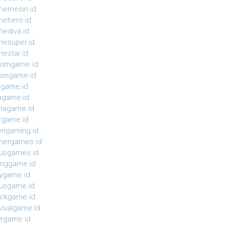
emesin.id
ehero.id
ediva.id
esuper.id
estar.id
simgame.id
ingame.id
agame.id
agame.id
magame.id
rgame.id
ngaming.id
nergames.id
usgames.id
onggame.id
ygame.id
usgame.id
ckgame.id
vivalgame.id
egame.id