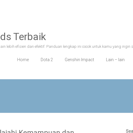
ds Terbaik
n lebih efisien dan efektif. Panduan lengkap ini cocok untuk kamu yang ingin 
Home
Dota 2
Genshin Impact
Lain – lain
elajahi Kemampuan dan
Sea