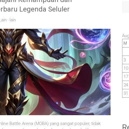
baru Legenda Seluler
Lain - lain
Aug
M
3
10
17
24
31
line Battle Arena (MOBA) yang sangat populer, tidak
R