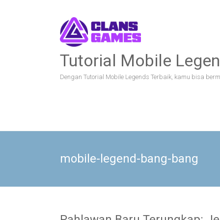
Skip
to
content
Tutorial Mobile Legen
Dengan Tutorial Mobile Legends Terbaik, kamu bisa bermai
mobile-legend-bang-bang
Pahlawan Baru Terungkap: J