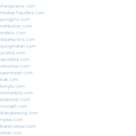
sehangurame.com
ambakar7saudara.com
mpongpns.com
mahkuliner.com
enkkito.com
dayaniprima.com
mpungmakan.com
kycatck.com
akoelkita.com
gelesehan.com
ejasminejkt.com
obak.com
ekungfu.com
etemankita.com
jasabundo.com
moosajkt.com
mbangkawung.com
ungiwa.com
nbakarcianjur.com
isehat.com