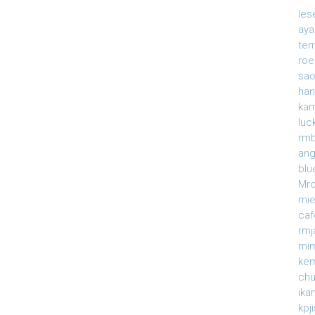
le
ay
te
roe
sao
han
ka
luc
rmb
an
blu
Mr
mi
caf
rm
mi
ke
ch
ika
kpj