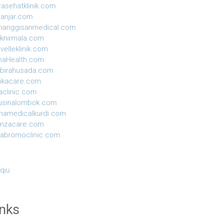
rasehatklinik.com
anjar.com
manggisanmedical.com
niknirmala.com
velleklinik.com
naHealth.com
birahusada.com
ikacare.com
aclinic.com
usinalombok.com
hamedicalkurdi.com
anzacare.com
yabromoclinic.com
 qiu
inks