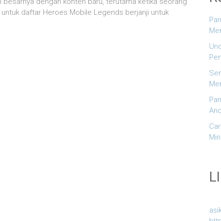
 besarnya dengan konten baru, terutama ketika seorang
untuk daftar Heroes Mobile Legends berjanji untuk
Pan
Men
Und
Pem
Sem
Men
Pan
And
Car
Min
L
asi