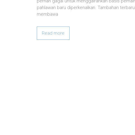
pernah gagal untuk menggairahkan basis pemain
pahlawan baru diperkenalkan. Tambahan terbaru 
membawa
Read more