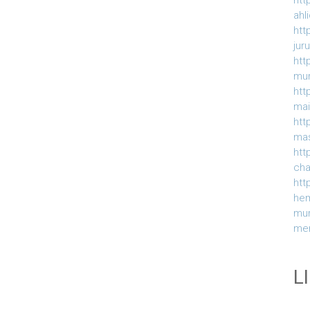
htt
ahl
htt
jur
htt
mur
htt
ma
htt
ma
htt
ch
htt
he
mu
me
L