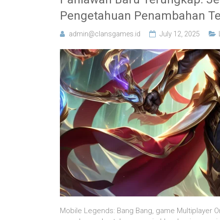
Pengetahuan Penambahan Ter
admin@clansgames.id
July 12, 2025
Mobile Legends: Bang Bang, game Multiplayer On