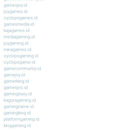
gamesjoy.id
joygames.id
cyclopsgames.id
gamesmedia.id
kajagames.id
mediagaming.id
joygaming.id
nanagames.id
cyclopsgaming.id
cyclopsgame.id
gamecommunity.id
gamejoy.id
gamerking.id
gamerpro.id
gamingeasy.id
kaguragaming.id
gamingname.id
gamingking.id
platformgaming.id
kinggaming.id