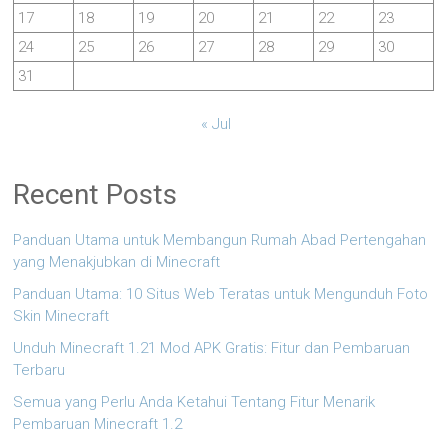
17
18
19
20
21
22
23
24
25
26
27
28
29
30
31
« Jul
Recent Posts
Panduan Utama untuk Membangun Rumah Abad Pertengahan
yang Menakjubkan di Minecraft
Panduan Utama: 10 Situs Web Teratas untuk Mengunduh Foto
Skin Minecraft
Unduh Minecraft 1.21 Mod APK Gratis: Fitur dan Pembaruan
Terbaru
Semua yang Perlu Anda Ketahui Tentang Fitur Menarik
Pembaruan Minecraft 1.2