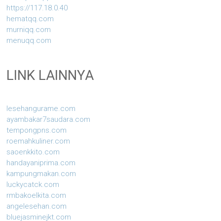
https://117.18.0.40
hematqq.com
murniqq.com
menuqq.com
LINK LAINNYA
lesehangurame.com
ayambakar7saudara.com
tempongpns.com
roemahkuliner.com
saoenkkito.com
handayaniprima.com
kampungmakan.com
luckycatck.com
rmbakoelkita.com
angelesehan.com
bluejasminejkt.com