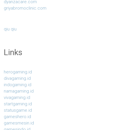
dyanzacare.com
griyabromoclinic.com
qiu qiu
Links
herogaming.id
divagaming.id
indogaming.id
namagaming.id
vivagaming.id
startgaming.id
statusgame.id
gameshero.id
gamesmesin.id
gamesindo.id