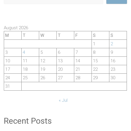
August 2026
M
T
W
T
F
S
S
1
2
3
4
5
6
7
8
9
10
11
12
13
14
15
16
17
18
19
20
21
22
23
24
25
26
27
28
29
30
31
« Jul
Recent Posts