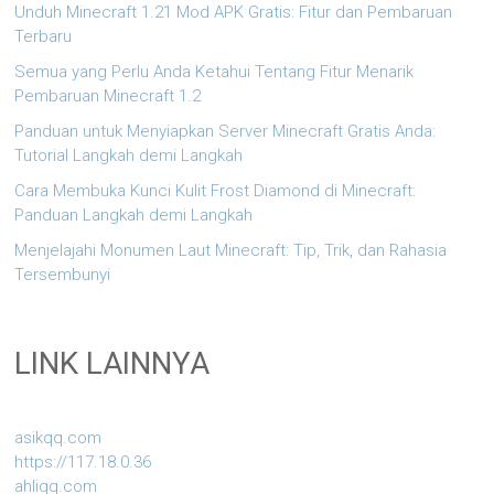
Unduh Minecraft 1.21 Mod APK Gratis: Fitur dan Pembaruan
Terbaru
Semua yang Perlu Anda Ketahui Tentang Fitur Menarik
Pembaruan Minecraft 1.2
Panduan untuk Menyiapkan Server Minecraft Gratis Anda:
Tutorial Langkah demi Langkah
Cara Membuka Kunci Kulit Frost Diamond di Minecraft:
Panduan Langkah demi Langkah
Menjelajahi Monumen Laut Minecraft: Tip, Trik, dan Rahasia
Tersembunyi
LINK LAINNYA
asikqq.com
https://117.18.0.36
ahliqq.com