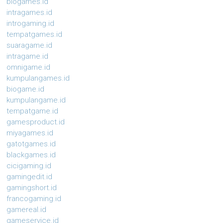
biogames.id
intragames.id
introgaming.id
tempatgames.id
suaragame.id
intragame.id
omnigame.id
kumpulangames.id
biogame.id
kumpulangame.id
tempatgame.id
gamesproduct.id
miyagames.id
gatotgames.id
blackgames.id
cicigaming.id
gamingedit.id
gamingshort.id
francogaming.id
gamereal.id
gameservice.id