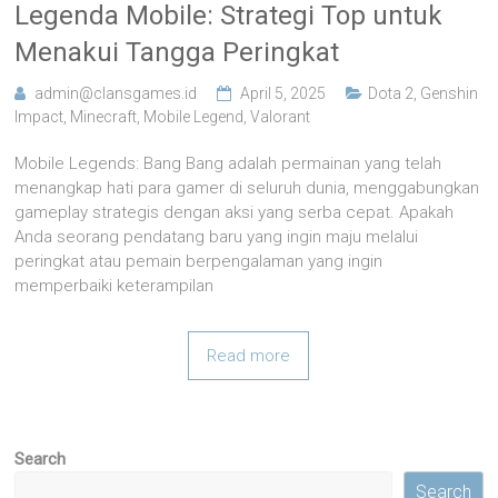
Legenda Mobile: Strategi Top untuk
Menakui Tangga Peringkat
admin@clansgames.id
April 5, 2025
Dota 2
,
Genshin
Impact
,
Minecraft
,
Mobile Legend
,
Valorant
Mobile Legends: Bang Bang adalah permainan yang telah
menangkap hati para gamer di seluruh dunia, menggabungkan
gameplay strategis dengan aksi yang serba cepat. Apakah
Anda seorang pendatang baru yang ingin maju melalui
peringkat atau pemain berpengalaman yang ingin
memperbaiki keterampilan
Read more
Search
Search