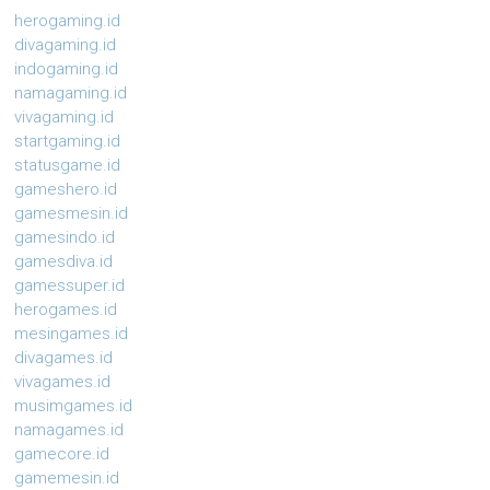
herogaming.id
divagaming.id
indogaming.id
namagaming.id
vivagaming.id
startgaming.id
statusgame.id
gameshero.id
gamesmesin.id
gamesindo.id
gamesdiva.id
gamessuper.id
herogames.id
mesingames.id
divagames.id
vivagames.id
musimgames.id
namagames.id
gamecore.id
gamemesin.id