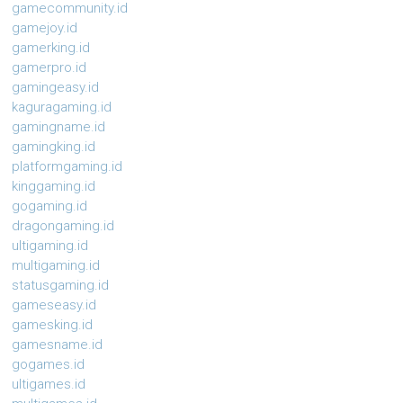
gamecommunity.id
gamejoy.id
gamerking.id
gamerpro.id
gamingeasy.id
kaguragaming.id
gamingname.id
gamingking.id
platformgaming.id
kinggaming.id
gogaming.id
dragongaming.id
ultigaming.id
multigaming.id
statusgaming.id
gameseasy.id
gamesking.id
gamesname.id
gogames.id
ultigames.id