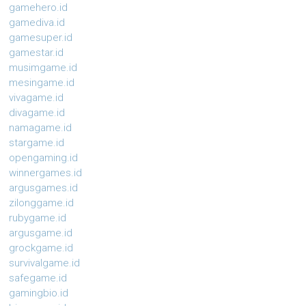
gamehero.id
gamediva.id
gamesuper.id
gamestar.id
musimgame.id
mesingame.id
vivagame.id
divagame.id
namagame.id
stargame.id
opengaming.id
winnergames.id
argusgames.id
zilonggame.id
rubygame.id
argusgame.id
grockgame.id
survivalgame.id
safegame.id
gamingbio.id