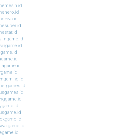
emesin.id
ehero.id
ediva.id
esuper.id
estar.id
simgame.id
ingame.id
agame.id
agame.id
magame.id
rgame.id
ngaming.id
nergames.id
usgames.id
onggame.id
ygame.id
usgame.id
ckgame.id
vivalgame.id
egame.id