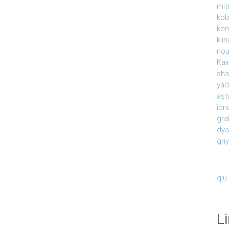
mit
kpb
ke
kli
nou
Kai
sha
yad
ast
ibn
gra
dy
gri
qiu
L