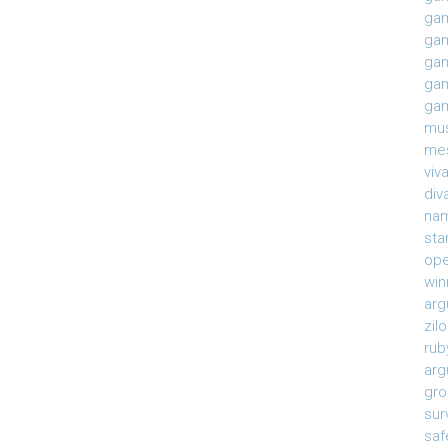
gam
gam
gam
gam
gam
mu
mes
viv
div
na
sta
ope
win
arg
zil
rub
arg
gro
sur
saf