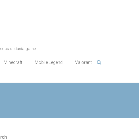
serius di dunia game!
Minecraft
Mobile Legend
Valorant
rch