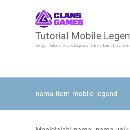
Skip
to
content
Tutorial Mobile Legen
Dengan Tutorial Mobile Legends Terbaik, kamu bisa bermai
nama-item-mobile-legend
Menjelajahi nama -nama unik