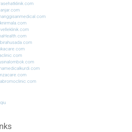
rasehatklinik.com
anjar.com
manggisanmedical.com
niknirmala.com
velleklinik.com
naHealth.com
birahusada.com
ikacare.com
aclinic.com
usinalombok.com
hamedicalkurdi.com
anzacare.com
yabromoclinic.com
 qiu
inks