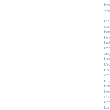
le
ay
te
roe
sao
han
ka
luc
rmb
an
blu
Mr
mi
caf
rm
mi
ke
ch
ika
kpj