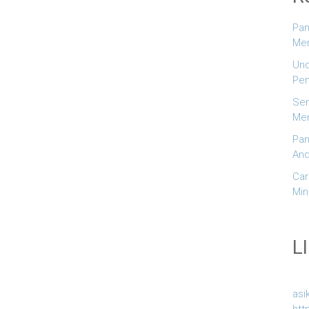
Pan
Men
Und
Pem
Sem
Men
Pan
And
Car
Min
L
asi