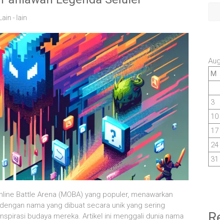
Lain - lain
Aug
M
3
10
17
24
31
nline Battle Arena (MOBA) yang populer, menawarkan
dengan nama yang dibuat secara unik yang sering
R
pirasi budaya mereka. Artikel ini menggali dunia nama