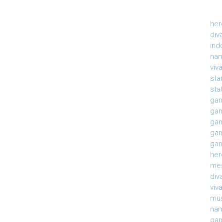
her
div
ind
nam
viv
sta
sta
gam
gam
gam
gam
gam
her
mes
div
viv
mu
na
gam