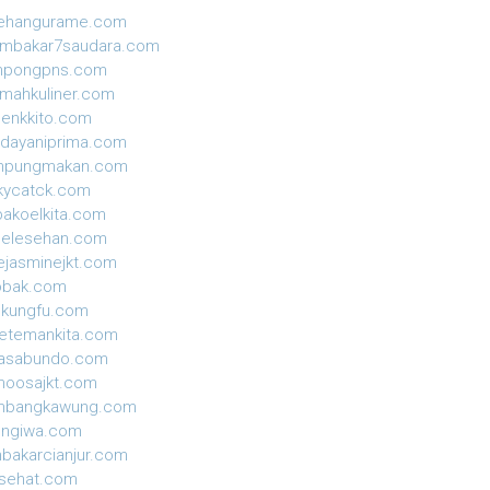
sehangurame.com
ambakar7saudara.com
mpongpns.com
mahkuliner.com
enkkito.com
dayaniprima.com
mpungmakan.com
kycatck.com
akoelkita.com
gelesehan.com
ejasminejkt.com
obak.com
ekungfu.com
etemankita.com
jasabundo.com
moosajkt.com
mbangkawung.com
ungiwa.com
nbakarcianjur.com
isehat.com