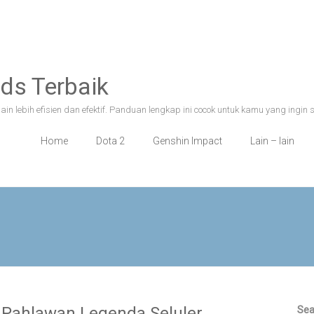
ds Terbaik
n lebih efisien dan efektif. Panduan lengkap ini cocok untuk kamu yang ingin 
Home
Dota 2
Genshin Impact
Lain – lain
 Pahlawan Legenda Seluler
Sea