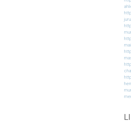
htt
ahl
htt
jur
htt
mur
htt
ma
htt
ma
htt
ch
htt
he
mu
me
L