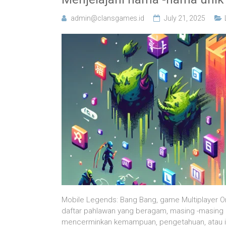
admin@clansgames.id
July 21, 2025
Mobile Legends: Bang Bang, game Multiplayer O
daftar pahlawan yang beragam, masing -masing 
mencerminkan kemampuan, pengetahuan, atau ins