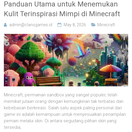
Panduan Utama untuk Menemukan
Kulit Terinspirasi Mimpi di Minecraft
admin@clansgames.id
May 8, 2026
Minecraft
Minecraft, permainan sandbox yang sangat populer, telah
memikat jutaan orang dengan kemungkinan tak terbatas dan
kebebasan berkreasi. Salah satu aspek paling personal dari
game ini adalah kemampuan untuk menyesuaikan penampilan
pemain melalui skin. Di antara segudang pilihan skin yang
tersedia,