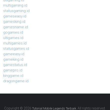
ultigaming.id
multigaming.id
statusgaming.id
gameseasy.id
gamesking.id
gamesname.id
gogames.id
ultigames.id
multigames.id
statusgames.id
gameeasy.id
gameking.id
gamestatus.id
gamepro.id
kinggame.id
dragongame.id
Copyright © 2026
. All rights reserved.
Tutorial Mobile Legends Terbaik