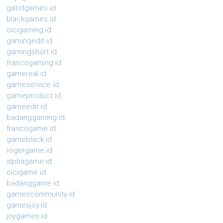
gatotgames.id
blackgames.id
cicigaming.id
gamingedit.id
gamingshort.id
francogaming.id
gamereal.id
gameservice.id
gameproduct.id
gameedit.id
badanggaming.id
francogame.id
gameblack.id
rogergame.id
alphagame.id
cicigame.id
badanggame.id
gamescommunity.id
gamesjoy.id
joygames.id