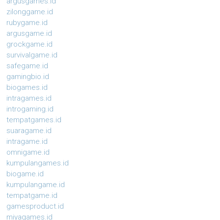
argusgames.id
zilonggame.id
rubygame.id
argusgame.id
grockgame.id
survivalgame.id
safegame.id
gamingbio.id
biogames.id
intragames.id
introgaming.id
tempatgames.id
suaragame.id
intragame.id
omnigame.id
kumpulangames.id
biogame.id
kumpulangame.id
tempatgame.id
gamesproduct.id
miyagames.id