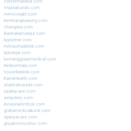
cafetemankita.com
rmjasabundo.com
mimoosajkt.com
kembangkawung.com
chungiwa.com
ikanbakarcianjur.com
kpjisehat.com
mitrasehatklinik.com
kpbanjar.com
kemanggisanmedical.com
kliniknirmala.com
nouvelleklinik.com
KainaHealth.com
shabirahusada.com
yadikacare.com
astaclinic.com
ibnusinalombok.com
grahamedicalkurdi.com
dyanzacare.com
griyabromoclinic.com