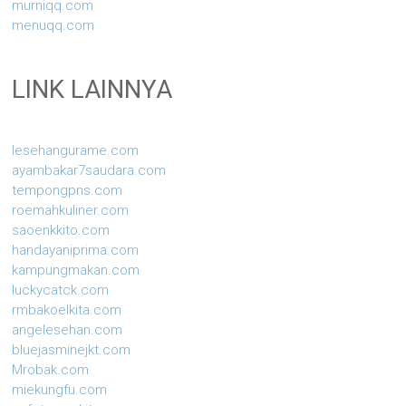
murniqq.com
menuqq.com
LINK LAINNYA
lesehangurame.com
ayambakar7saudara.com
tempongpns.com
roemahkuliner.com
saoenkkito.com
handayaniprima.com
kampungmakan.com
luckycatck.com
rmbakoelkita.com
angelesehan.com
bluejasminejkt.com
Mrobak.com
miekungfu.com