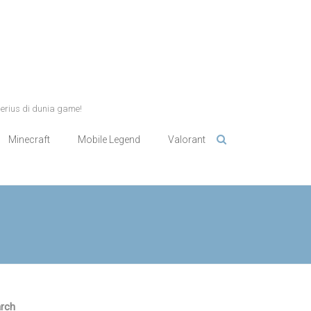
serius di dunia game!
Minecraft
Mobile Legend
Valorant
rch