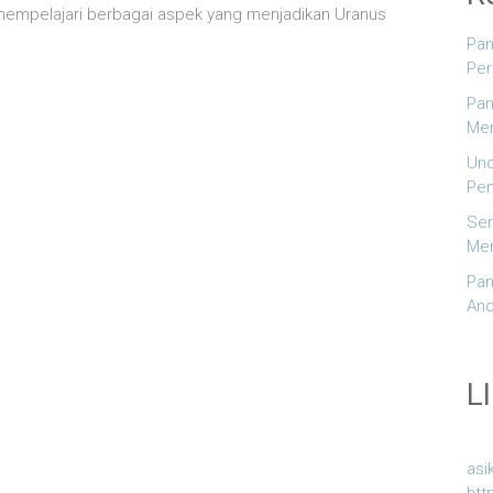
 mempelajari berbagai aspek yang menjadikan Uranus
Pa
Per
Pan
Men
Und
Pem
Sem
Men
Pan
And
L
asi