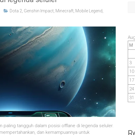
Dota 2
,
Genshin Impact
,
Minecraft
,
Mobile Legend
,
Aug
M
3
10
17
24
31
 paling tangguh dalam posisi offlane di legenda seluler.
R
a, mempertahankan, dan kemampuannya untuk