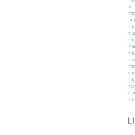
htt
ahl
htt
jur
htt
mur
htt
ma
htt
ma
htt
ch
htt
he
mu
me
L