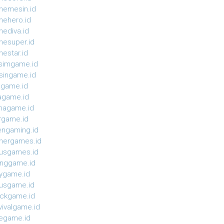
emesin.id
ehero.id
ediva.id
esuper.id
estar.id
simgame.id
ingame.id
agame.id
agame.id
magame.id
rgame.id
ngaming.id
nergames.id
usgames.id
onggame.id
ygame.id
usgame.id
ckgame.id
vivalgame.id
egame.id