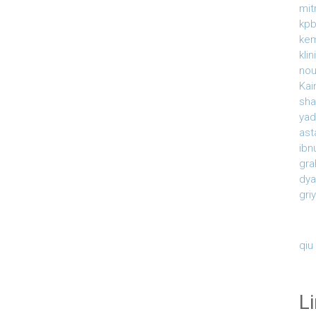
mit
kpb
ke
kli
nou
Kai
sha
yad
ast
ibn
gra
dy
gri
qiu
L