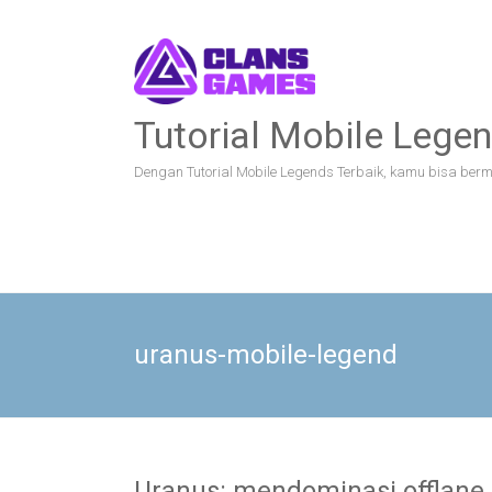
Skip
to
content
Tutorial Mobile Legen
Dengan Tutorial Mobile Legends Terbaik, kamu bisa bermai
uranus-mobile-legend
Uranus: mendominasi offlane d