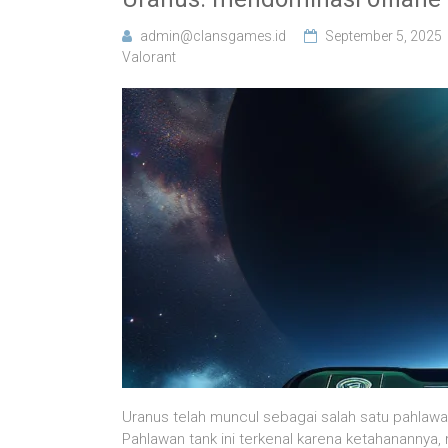
admin@clansgames.id
September 5, 2025
Valorant
Uranus telah muncul sebagai salah satu pahlawan
Pahlawan tank ini terkenal karena ketahananny