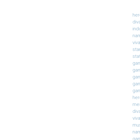
her
div
ind
nam
viv
sta
sta
gam
gam
gam
gam
gam
her
mes
div
viv
mu
na
gam