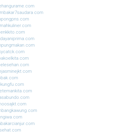
sehangurame.com
ambakar7saudara.com
mpongpns.com
mahkuliner.com
enkkito.com
dayaniprima.com
mpungmakan.com
kycatck.com
akoelkita.com
gelesehan.com
ejasminejkt.com
obak.com
ekungfu.com
etemankita.com
jasabundo.com
moosajkt.com
mbangkawung.com
ungiwa.com
nbakarcianjur.com
isehat.com