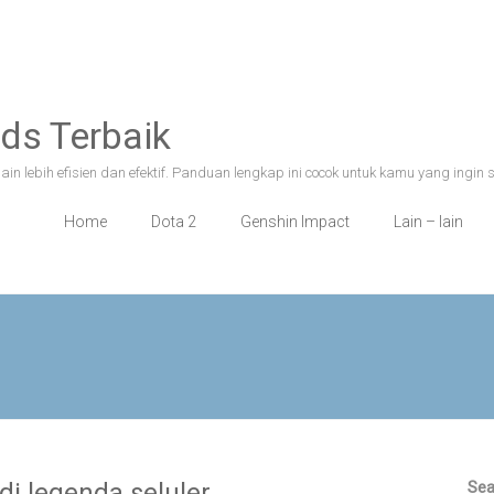
ds Terbaik
n lebih efisien dan efektif. Panduan lengkap ini cocok untuk kamu yang ingin 
Home
Dota 2
Genshin Impact
Lain – lain
i legenda seluler
Sea