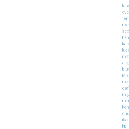
le
ay
te
roe
sao
han
ka
luc
rmb
an
blu
Mr
mi
caf
rm
mi
ke
ch
ika
kpj