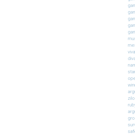
gam
gam
gam
gam
gam
mu
mes
viv
div
na
sta
ope
win
arg
zil
rub
arg
gro
sur
saf