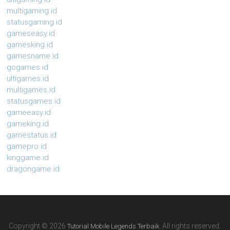
multigaming.id
statusgaming.id
gameseasy.id
gamesking.id
gamesname.id
gogames.id
ultigames.id
multigames.id
statusgames.id
gameeasy.id
gameking.id
gamestatus.id
gamepro.id
kinggame.id
dragongame.id
Copyright © 2026
. All rights reserved.
Tutorial Mobile Legends Terbaik