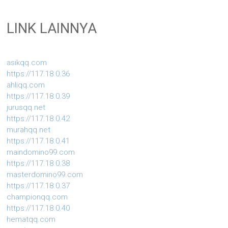
LINK LAINNYA
asikqq.com
https://117.18.0.36
ahliqq.com
https://117.18.0.39
jurusqq.net
https://117.18.0.42
murahqq.net
https://117.18.0.41
maindomino99.com
https://117.18.0.38
masterdomino99.com
https://117.18.0.37
championqq.com
https://117.18.0.40
hematqq.com