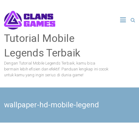
Skip
to
content
Tutorial Mobile
Legends Terbaik
Dengan Tutorial Mobile Legends Terbaik, kamu bisa
bermain lebih efisien dan efektif. Panduan lengkap ini cocok
untuk kamu yang ingin serius di dunia game!
wallpaper-hd-mobile-legend