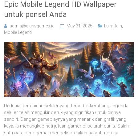
Epic Mobile Legend HD Wallpaper
untuk ponsel Anda
admin@clansgames.id
May 31, 2025
Lain - lain
,
Mobile Legend
Di dunia permainan seluler yang terus berkembang, legenda
seluler telah mengukir ceruk yang signifikan untuk dirinya
sendiri. Dengan gameplaynya yang menarik dan grafik yang
kaya, ia menangkap hati jutaan gamer di seluruh dunia. Salah
satu cara penggemar mengekspresikan hasrat mereka