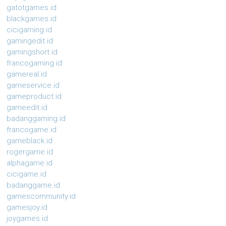
gatotgames.id
blackgames.id
cicigaming.id
gamingedit.id
gamingshort.id
francogaming.id
gamereal.id
gameservice.id
gameproduct.id
gameedit.id
badanggaming.id
francogame.id
gameblack.id
rogergame.id
alphagame.id
cicigame.id
badanggame.id
gamescommunity.id
gamesjoy.id
joygames.id