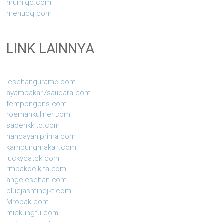
murniqq.com
menuqq.com
LINK LAINNYA
lesehangurame.com
ayambakar7saudara.com
tempongpns.com
roemahkuliner.com
saoenkkito.com
handayaniprima.com
kampungmakan.com
luckycatck.com
rmbakoelkita.com
angelesehan.com
bluejasminejkt.com
Mrobak.com
miekungfu.com