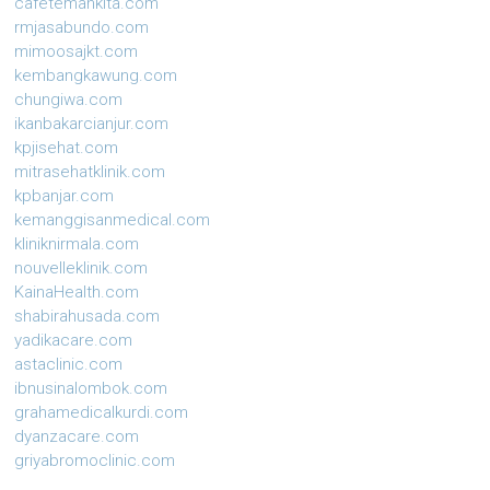
cafetemankita.com
rmjasabundo.com
mimoosajkt.com
kembangkawung.com
chungiwa.com
ikanbakarcianjur.com
kpjisehat.com
mitrasehatklinik.com
kpbanjar.com
kemanggisanmedical.com
kliniknirmala.com
nouvelleklinik.com
KainaHealth.com
shabirahusada.com
yadikacare.com
astaclinic.com
ibnusinalombok.com
grahamedicalkurdi.com
dyanzacare.com
griyabromoclinic.com