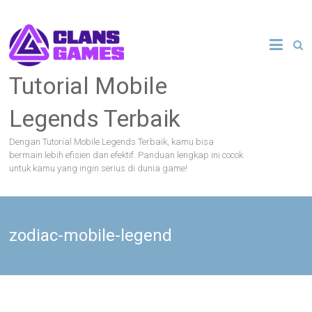
Skip
to
content
Tutorial Mobile
Legends Terbaik
Dengan Tutorial Mobile Legends Terbaik, kamu bisa
bermain lebih efisien dan efektif. Panduan lengkap ini cocok
untuk kamu yang ingin serius di dunia game!
zodiac-mobile-legend