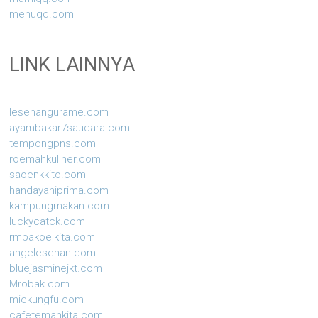
menuqq.com
LINK LAINNYA
lesehangurame.com
ayambakar7saudara.com
tempongpns.com
roemahkuliner.com
saoenkkito.com
handayaniprima.com
kampungmakan.com
luckycatck.com
rmbakoelkita.com
angelesehan.com
bluejasminejkt.com
Mrobak.com
miekungfu.com
cafetemankita.com