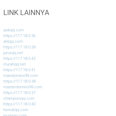
LINK LAINNYA
asikqq.com
https://117.18.0.36
ahliqq.com
https://117.18.0.39
jurusqq.net
https://117.18.0.42
murahqq.net
https://117.18.0.41
maindomino99.com
https://117.18.0.38
masterdomino99.com
https://117.18.0.37
championqq.com
https://117.18.0.40
hematqq.com
murniqq.com