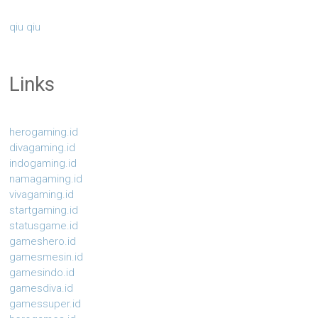
qiu qiu
Links
herogaming.id
divagaming.id
indogaming.id
namagaming.id
vivagaming.id
startgaming.id
statusgame.id
gameshero.id
gamesmesin.id
gamesindo.id
gamesdiva.id
gamessuper.id