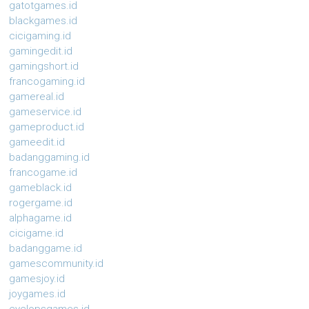
gatotgames.id
blackgames.id
cicigaming.id
gamingedit.id
gamingshort.id
francogaming.id
gamereal.id
gameservice.id
gameproduct.id
gameedit.id
badanggaming.id
francogame.id
gameblack.id
rogergame.id
alphagame.id
cicigame.id
badanggame.id
gamescommunity.id
gamesjoy.id
joygames.id