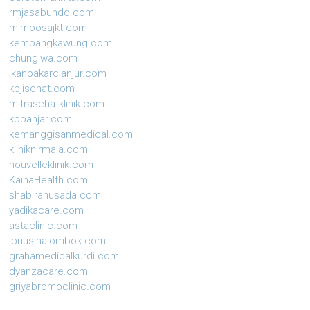
rmjasabundo.com
mimoosajkt.com
kembangkawung.com
chungiwa.com
ikanbakarcianjur.com
kpjisehat.com
mitrasehatklinik.com
kpbanjar.com
kemanggisanmedical.com
kliniknirmala.com
nouvelleklinik.com
KainaHealth.com
shabirahusada.com
yadikacare.com
astaclinic.com
ibnusinalombok.com
grahamedicalkurdi.com
dyanzacare.com
griyabromoclinic.com