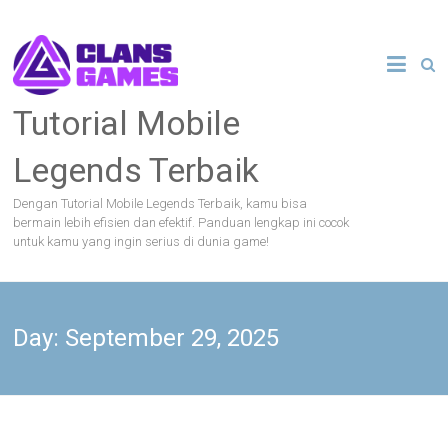
Skip
to
content
Tutorial Mobile
Legends Terbaik
Dengan Tutorial Mobile Legends Terbaik, kamu bisa
bermain lebih efisien dan efektif. Panduan lengkap ini cocok
untuk kamu yang ingin serius di dunia game!
Day:
September 29, 2025