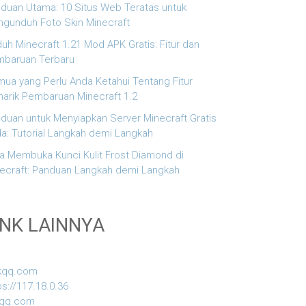
duan Utama: 10 Situs Web Teratas untuk
gunduh Foto Skin Minecraft
uh Minecraft 1.21 Mod APK Gratis: Fitur dan
baruan Terbaru
ua yang Perlu Anda Ketahui Tentang Fitur
arik Pembaruan Minecraft 1.2
duan untuk Menyiapkan Server Minecraft Gratis
a: Tutorial Langkah demi Langkah
a Membuka Kunci Kulit Frost Diamond di
ecraft: Panduan Langkah demi Langkah
INK LAINNYA
kqq.com
ps://117.18.0.36
iqq.com