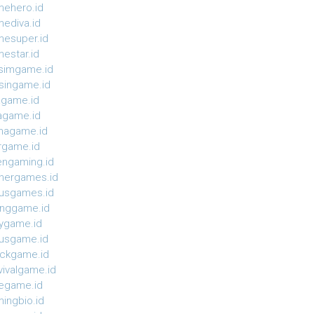
ehero.id
ediva.id
esuper.id
estar.id
simgame.id
ingame.id
agame.id
agame.id
magame.id
rgame.id
ngaming.id
nergames.id
usgames.id
onggame.id
ygame.id
usgame.id
ckgame.id
vivalgame.id
egame.id
ingbio.id