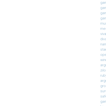
gam
gam
gam
gam
mu
mes
viv
div
na
sta
ope
win
arg
zil
rub
arg
gro
sur
saf
gam