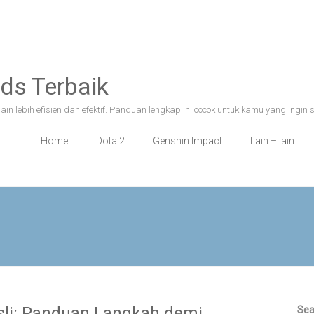
ds Terbaik
n lebih efisien dan efektif. Panduan lengkap ini cocok untuk kamu yang ingin 
Home
Dota 2
Genshin Impact
Lain – lain
li: Panduan Langkah demi
Sea