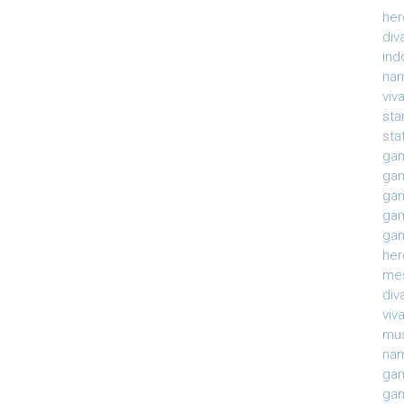
her
div
ind
nam
viv
sta
sta
gam
gam
gam
gam
gam
her
mes
div
viv
mu
na
gam
gam