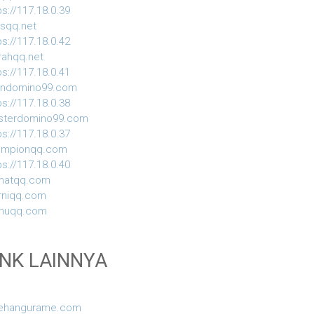
ps://117.18.0.39
usqq.net
ps://117.18.0.42
ahqq.net
ps://117.18.0.41
indomino99.com
ps://117.18.0.38
sterdomino99.com
ps://117.18.0.37
ampionqq.com
ps://117.18.0.40
matqq.com
rniqq.com
nuqq.com
INK LAINNYA
sehangurame.com