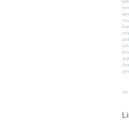
kpb
ke
kli
nou
Kai
sha
yad
ast
ibn
gra
dy
gri
qiu
L