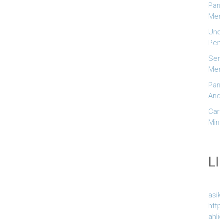
Pan
Men
Und
Pem
Sem
Men
Pan
And
Car
Min
L
asi
htt
ahl