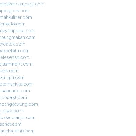
ambakar7saudara.com
mpongpns.com
mahkuliner.com
enkkito.com
dayaniprima.com
mpungmakan.com
kycatck.com
akoelkita.com
gelesehan.com
ejasminejkt.com
obak.com
ekungfu.com
etemankita.com
jasabundo.com
moosajkt.com
mbangkawung.com
ungiwa.com
nbakarcianjur.com
isehat.com
rasehatklinik.com