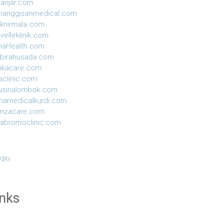
anjar.com
manggisanmedical.com
niknirmala.com
velleklinik.com
naHealth.com
birahusada.com
ikacare.com
aclinic.com
usinalombok.com
hamedicalkurdi.com
anzacare.com
yabromoclinic.com
 qiu
inks