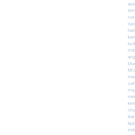
ay
te
roe
sao
han
ka
luc
rmb
an
blu
Mr
mi
caf
rm
mi
ke
ch
ika
kpj
mit