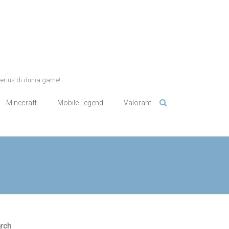
serius di dunia game!
Minecraft
Mobile Legend
Valorant
rch