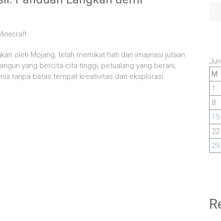
Minecraft
an oleh Mojang, telah memikat hati dan imajinasi jutaan
Jun
ngun yang bercita-cita tinggi, petualang yang berani,
M
nia tanpa batas tempat kreativitas dan eksplorasi
1
8
15
22
29
R