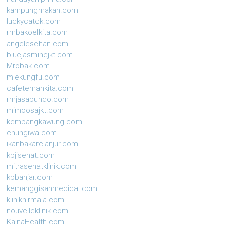
kampungmakan.com
luckycatck.com
rmbakoelkita.com
angelesehan.com
bluejasminejkt.com
Mrobak.com
miekungfu.com
cafetemankita.com
rmjasabundo.com
mimoosajkt.com
kembangkawung.com
chungiwa.com
ikanbakarcianjur.com
kpjisehat.com
mitrasehatklinik.com
kpbanjar.com
kemanggisanmedical.com
kliniknirmala.com
nouvelleklinik.com
KainaHealth.com