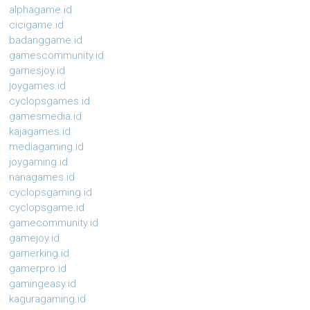
alphagame.id
cicigame.id
badanggame.id
gamescommunity.id
gamesjoy.id
joygames.id
cyclopsgames.id
gamesmedia.id
kajagames.id
mediagaming.id
joygaming.id
nanagames.id
cyclopsgaming.id
cyclopsgame.id
gamecommunity.id
gamejoy.id
gamerking.id
gamerpro.id
gamingeasy.id
kaguragaming.id