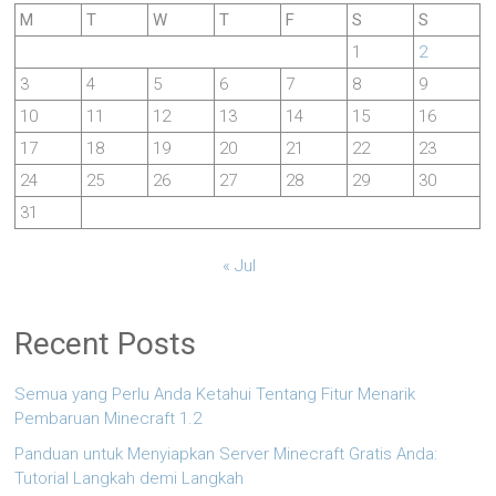
M
T
W
T
F
S
S
1
2
3
4
5
6
7
8
9
10
11
12
13
14
15
16
17
18
19
20
21
22
23
24
25
26
27
28
29
30
31
« Jul
Recent Posts
Semua yang Perlu Anda Ketahui Tentang Fitur Menarik
Pembaruan Minecraft 1.2
Panduan untuk Menyiapkan Server Minecraft Gratis Anda:
Tutorial Langkah demi Langkah