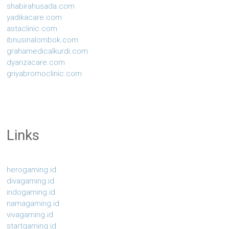
shabirahusada.com
yadikacare.com
astaclinic.com
ibnusinalombok.com
grahamedicalkurdi.com
dyanzacare.com
griyabromoclinic.com
Links
herogaming.id
divagaming.id
indogaming.id
namagaming.id
vivagaming.id
startgaming.id