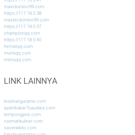
https://117.18.0.41
maindomino99.com
https://117.18.0.38
masterdomino99.com
https://117.18.0.37
championqq.com
https://117.18.0.40
hematqq.com
murniqq.com
menuqq.com
LINK LAINNYA
lesehangurame.com
ayambakar7saudara.com
tempongpns.com
roemahkuliner.com
saoenkkito.com
handayaniprima.com