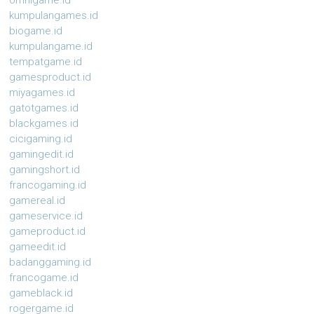
omnigame.id
kumpulangames.id
biogame.id
kumpulangame.id
tempatgame.id
gamesproduct.id
miyagames.id
gatotgames.id
blackgames.id
cicigaming.id
gamingedit.id
gamingshort.id
francogaming.id
gamereal.id
gameservice.id
gameproduct.id
gameedit.id
badanggaming.id
francogame.id
gameblack.id
rogergame.id