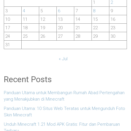
1
2
3
4
5
6
7
8
9
10
11
12
13
14
15
16
17
18
19
20
21
22
23
24
25
26
27
28
29
30
31
« Jul
Recent Posts
Panduan Utama untuk Membangun Rumah Abad Pertengahan
yang Menakjubkan di Minecraft
Panduan Utama: 10 Situs Web Teratas untuk Mengunduh Foto
Skin Minecraft
Unduh Minecraft 1.21 Mod APK Gratis: Fitur dan Pembaruan
Terbaru