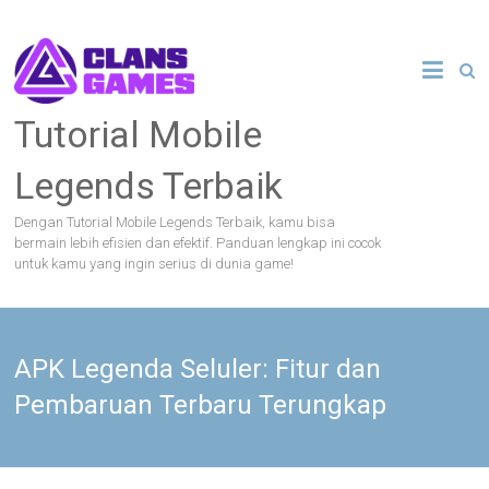
Skip
to
content
Tutorial Mobile
Legends Terbaik
Dengan Tutorial Mobile Legends Terbaik, kamu bisa
bermain lebih efisien dan efektif. Panduan lengkap ini cocok
untuk kamu yang ingin serius di dunia game!
APK Legenda Seluler: Fitur dan
Pembaruan Terbaru Terungkap