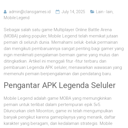
admin@clansgames.id
July 14, 2025
Lain - lain
,
Mobile Legend
Sebagai salah satu game Multiplayer Online Battle Arena
(MOBA) paling populer, Mobile Legend telah memikat jutaan
pemain di seluruh dunia. Memahami seluk -beluk permainan
dan mengikuti pembaruannya sangat penting bagi gamer yang
ingin menikmati pengalaman bermain game yang mulus dan
ditingkatkan. Artikel ini menggali fitur -fitur terbaru dan
pembaruan Legenda APK seluler, menawarkan wawasan yang
memenuhi pemain berpengalaman dan pendatang baru.
Pengantar APK Legenda Seluler
Mobile Legend adalah game MOBA yang memungkinkan
pemain untuk terlibat dalam pertempuran epik 5v5.
Diluncurkan oleh Moonton, game ini telah mengumpulkan
banyak pengikut karena gameplaynya yang menarik, daftar
karakter yang beragam, dan kedalaman strategis. Mobile