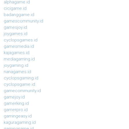
alphagame.id
cicigame.id
badanggame.id
gamescommunity.id
gamesjoy.id
joygames.id
cyclopsgames.id
gamesmedia.id
kajagames.id
mediagaming.id
joygaming.id
nanagames.id
cyclopsgaming.id
cyclopsgame.id
gamecommunity.id
gamejoy.id
gamerking.id
gamerpro.id
gamingeasy.id
kaguragaming.id
gamingname.id