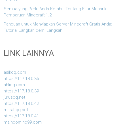
Semua yang Perlu Anda Ketahui Tentang Fitur Menarik
Pembaruan Minecraft 1.2
Panduan untuk Menyiapkan Server Minecraft Gratis Anda:
Tutorial Langkah demi Langkah
LINK LAINNYA
asikqq.com
https://117.18.0.36
ahliqq.com
https://117.18.0.39
jurusqq.net
https://117.18.0.42
murahqq.net
https://117.18.0.41
maindomino99.com