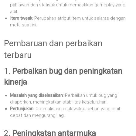
pahlawan dan statistik untuk memastikan gameplay yang
adil.
Item tweak
: Perubahan atribut item untuk selaras dengan
meta saat ini.
Pembaruan dan perbaikan
terbaru
1.
Perbaikan bug dan peningkatan
kinerja
Masalah yang diselesaikan
: Perbaikan untuk bug yang
dilaporkan, meningkatkan stabilitas keseluruhan.
Pertunjukan
: Optimalisasi untuk waktu beban yang lebih
cepat dan mengurangi lag.
2.
Peningkatan antarmuka