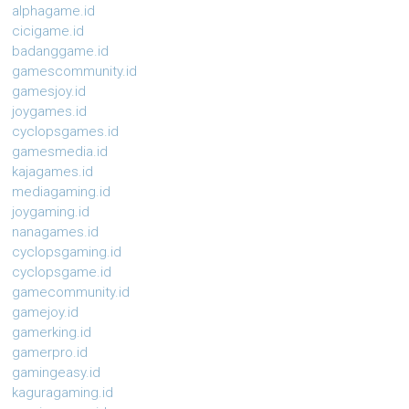
alphagame.id
cicigame.id
badanggame.id
gamescommunity.id
gamesjoy.id
joygames.id
cyclopsgames.id
gamesmedia.id
kajagames.id
mediagaming.id
joygaming.id
nanagames.id
cyclopsgaming.id
cyclopsgame.id
gamecommunity.id
gamejoy.id
gamerking.id
gamerpro.id
gamingeasy.id
kaguragaming.id