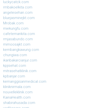
luckycatck.com
rmbakoelkita.com
angelesehan.com
bluejasminejkt.com
Mrobak.com
miekungfu.com
cafetemankita.com
rmjasabundo.com
mimoosajkt.com
kembangkawung.com
chungiwa.com
ikanbakarcianjur.com
kpjisehat.com
mitrasehatklinik.com
kpbanjar.com
kemanggisanmedical.com
kliniknirmala.com
nouvelleklinik.com
KainaHealth.com
shabirahusada.com