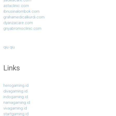
yadikacare.com
astaclinic.com
ibnusinalombok.com
grahamedicalkurdi.com
dyanzacare.com
griyabromoclinic.com
qiu qiu
Links
herogaming.id
divagaming.id
indogaming.id
namagaming.id
vivagaming.id
startgaming.id