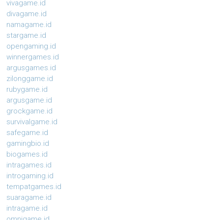
vivagame.id
divagame.id
namagame.id
stargame.id
opengaming.id
winnergames.id
argusgames.id
zilonggame.id
rubygame.id
argusgame.id
grockgame.id
survivalgame.id
safegame.id
gamingbio.id
biogames.id
intragames.id
introgaming.id
tempatgames.id
suaragame.id
intragame.id
omnigame.id