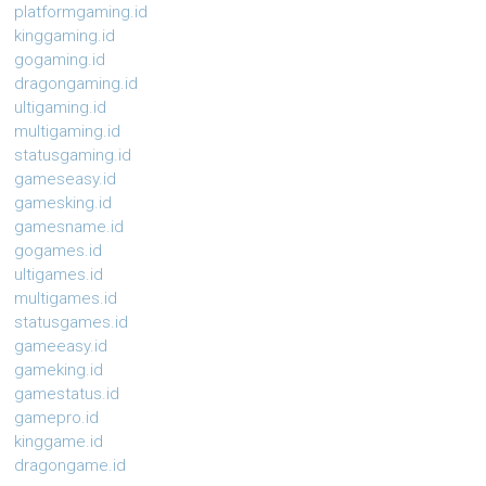
platformgaming.id
kinggaming.id
gogaming.id
dragongaming.id
ultigaming.id
multigaming.id
statusgaming.id
gameseasy.id
gamesking.id
gamesname.id
gogames.id
ultigames.id
multigames.id
statusgames.id
gameeasy.id
gameking.id
gamestatus.id
gamepro.id
kinggame.id
dragongame.id