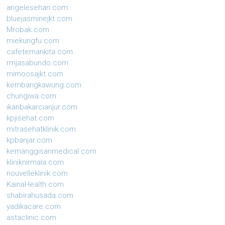
angelesehan.com
bluejasminejkt.com
Mrobak.com
miekungfu.com
cafetemankita.com
rmjasabundo.com
mimoosajkt.com
kembangkawung.com
chungiwa.com
ikanbakarcianjur.com
kpjisehat.com
mitrasehatklinik.com
kpbanjar.com
kemanggisanmedical.com
kliniknirmala.com
nouvelleklinik.com
KainaHealth.com
shabirahusada.com
yadikacare.com
astaclinic.com