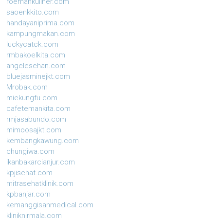
roemahkuliner.com
saoenkkito.com
handayaniprima.com
kampungmakan.com
luckycatck.com
rmbakoelkita.com
angelesehan.com
bluejasminejkt.com
Mrobak.com
miekungfu.com
cafetemankita.com
rmjasabundo.com
mimoosajkt.com
kembangkawung.com
chungiwa.com
ikanbakarcianjur.com
kpjisehat.com
mitrasehatklinik.com
kpbanjar.com
kemanggisanmedical.com
kliniknirmala.com