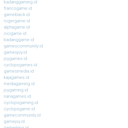
badanggaming.id
francogame.id
gameblack.id
rogergame.id
alphagame.id
cicigame.id
badanggame.id
gamescommunity.id
gamesjoy.id
joygames.id
cyclopsgames.id
gamesmedia.id
kajagames.id
mediagaming.id
joygaming.id
nanagames.id
cyclopsgaming.id
cyclopsgame.id
gamecommunity.id
gamejoy.id
gamerking.id