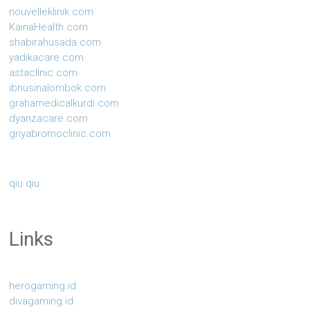
nouvelleklinik.com
KainaHealth.com
shabirahusada.com
yadikacare.com
astaclinic.com
ibnusinalombok.com
grahamedicalkurdi.com
dyanzacare.com
griyabromoclinic.com
qiu qiu
Links
herogaming.id
divagaming.id