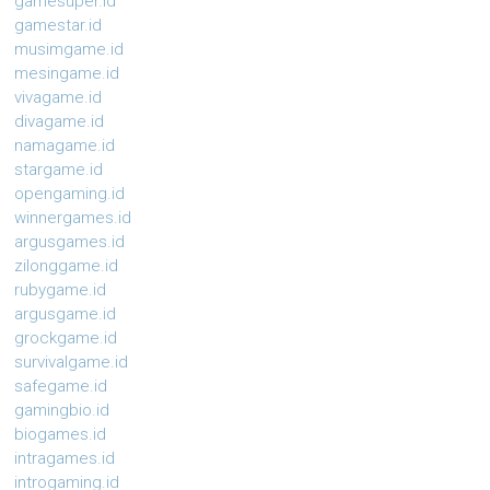
gamesuper.id
gamestar.id
musimgame.id
mesingame.id
vivagame.id
divagame.id
namagame.id
stargame.id
opengaming.id
winnergames.id
argusgames.id
zilonggame.id
rubygame.id
argusgame.id
grockgame.id
survivalgame.id
safegame.id
gamingbio.id
biogames.id
intragames.id
introgaming.id