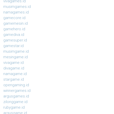
vivagames.id
musimgames.id
namagames.id
gamecore.id
gamemesin.id
gamehero.id
gamediva.id
gamesuper.id
gamestar.id
musimgame.id
mesingame.id
vivagame.id
divagame.id
namagame.id
stargame.id
opengaming.id
winnergames.id
argusgames.id
zilonggame.id
rubygame.id
argusgame.id