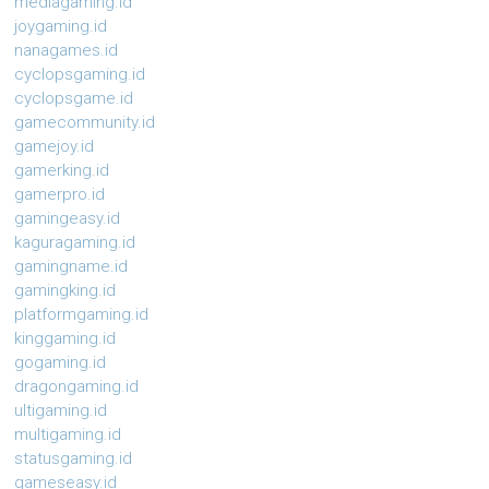
mediagaming.id
joygaming.id
nanagames.id
cyclopsgaming.id
cyclopsgame.id
gamecommunity.id
gamejoy.id
gamerking.id
gamerpro.id
gamingeasy.id
kaguragaming.id
gamingname.id
gamingking.id
platformgaming.id
kinggaming.id
gogaming.id
dragongaming.id
ultigaming.id
multigaming.id
statusgaming.id
gameseasy.id