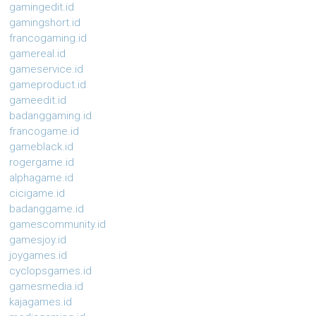
gamingedit.id
gamingshort.id
francogaming.id
gamereal.id
gameservice.id
gameproduct.id
gameedit.id
badanggaming.id
francogame.id
gameblack.id
rogergame.id
alphagame.id
cicigame.id
badanggame.id
gamescommunity.id
gamesjoy.id
joygames.id
cyclopsgames.id
gamesmedia.id
kajagames.id