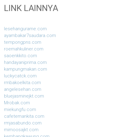
LINK LAINNYA
lesehangurame.com
ayambakar7saudara.com
tempongpns.com
roemahkuliner.com
saoenkkito.com
handayaniprima.com
kampungmakan.com
luckycatck.com
rmbakoelkita.com
angelesehan.com
bluejasminejkt.com
Mrobak.com
miekungfu.com
cafetemankita.com
rmjasabundo.com
mimoosajkt.com
kembangkawung.com