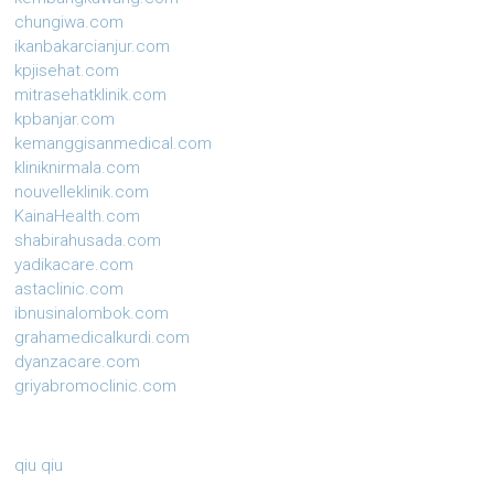
chungiwa.com
ikanbakarcianjur.com
kpjisehat.com
mitrasehatklinik.com
kpbanjar.com
kemanggisanmedical.com
kliniknirmala.com
nouvelleklinik.com
KainaHealth.com
shabirahusada.com
yadikacare.com
astaclinic.com
ibnusinalombok.com
grahamedicalkurdi.com
dyanzacare.com
griyabromoclinic.com
qiu qiu