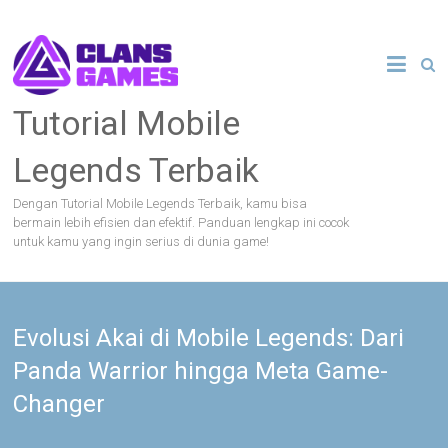
Skip
to
content
Tutorial Mobile
Legends Terbaik
Dengan Tutorial Mobile Legends Terbaik, kamu bisa
bermain lebih efisien dan efektif. Panduan lengkap ini cocok
untuk kamu yang ingin serius di dunia game!
Evolusi Akai di Mobile Legends: Dari
Panda Warrior hingga Meta Game-
Changer