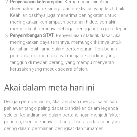
Penyesuaian keterampilan
: Kemampuan lain Akai
disesuaikan untuk sinergi dan efektivitas yang lebih baik.
Keahlian pasifnya juga menerima peningkatan untuk
meningkatkan kemampuan bertahan hidup, semakin
memperkuat perannya sebagai pengganggu garis depan.
Penyeimbangan STAT
: Penyesuaian statistik dasar Akai
meningkatkan daya tahannya, memungkinkannya untuk
bertahan lebih lama dalam pertempuran. Perubahan -
perubahan ini membuatnya menjadi kehadiran yang
tangguh di medan perang, yang mampu menyerap
kerusakan yang masuk secara efisien.
Akai dalam meta hari ini
Dengan pembaruan ini, Akai berubah menjadi salah satu
pahlawan tangki paling dapat diandalkan dalam legenda
seluler. Kehadirannya dalam pertandingan menjadi faktor
penentu, menjadikannya pilihan pilihan atau larangan yang
sering dalam permainan peringkat dan turnamen.