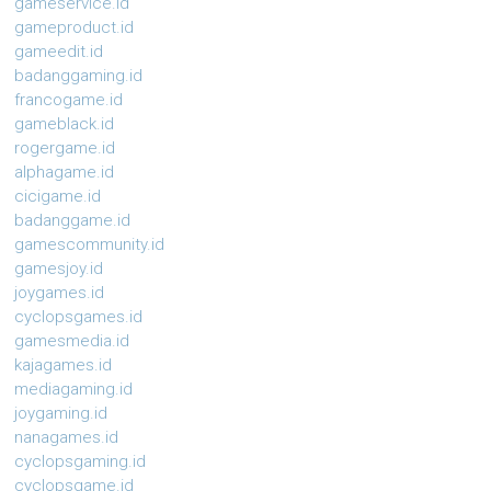
gameservice.id
gameproduct.id
gameedit.id
badanggaming.id
francogame.id
gameblack.id
rogergame.id
alphagame.id
cicigame.id
badanggame.id
gamescommunity.id
gamesjoy.id
joygames.id
cyclopsgames.id
gamesmedia.id
kajagames.id
mediagaming.id
joygaming.id
nanagames.id
cyclopsgaming.id
cyclopsgame.id