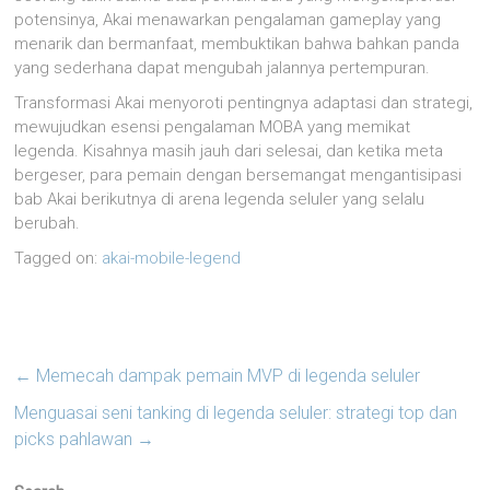
potensinya, Akai menawarkan pengalaman gameplay yang
menarik dan bermanfaat, membuktikan bahwa bahkan panda
yang sederhana dapat mengubah jalannya pertempuran.
Transformasi Akai menyoroti pentingnya adaptasi dan strategi,
mewujudkan esensi pengalaman MOBA yang memikat
legenda. Kisahnya masih jauh dari selesai, dan ketika meta
bergeser, para pemain dengan bersemangat mengantisipasi
bab Akai berikutnya di arena legenda seluler yang selalu
berubah.
Tagged on:
akai-mobile-legend
←
Memecah dampak pemain MVP di legenda seluler
Menguasai seni tanking di legenda seluler: strategi top dan
picks pahlawan
→