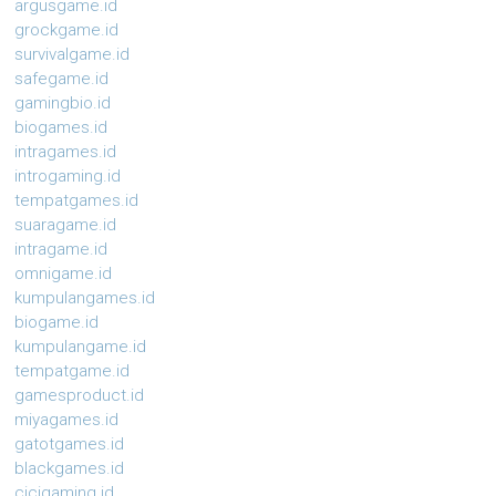
argusgame.id
grockgame.id
survivalgame.id
safegame.id
gamingbio.id
biogames.id
intragames.id
introgaming.id
tempatgames.id
suaragame.id
intragame.id
omnigame.id
kumpulangames.id
biogame.id
kumpulangame.id
tempatgame.id
gamesproduct.id
miyagames.id
gatotgames.id
blackgames.id
cicigaming.id