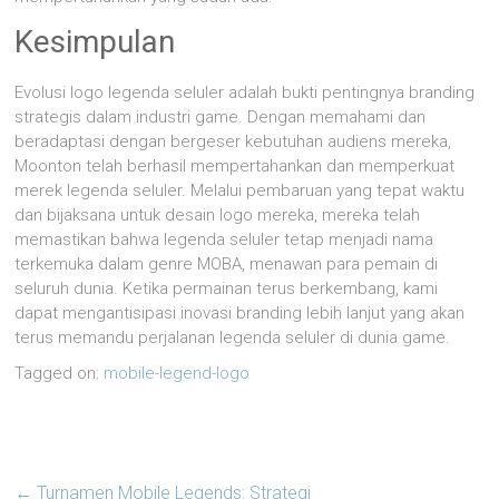
Kesimpulan
Evolusi logo legenda seluler adalah bukti pentingnya branding
strategis dalam industri game. Dengan memahami dan
beradaptasi dengan bergeser kebutuhan audiens mereka,
Moonton telah berhasil mempertahankan dan memperkuat
merek legenda seluler. Melalui pembaruan yang tepat waktu
dan bijaksana untuk desain logo mereka, mereka telah
memastikan bahwa legenda seluler tetap menjadi nama
terkemuka dalam genre MOBA, menawan para pemain di
seluruh dunia. Ketika permainan terus berkembang, kami
dapat mengantisipasi inovasi branding lebih lanjut yang akan
terus memandu perjalanan legenda seluler di dunia game.
Tagged on:
mobile-legend-logo
←
Turnamen Mobile Legends: Strategi