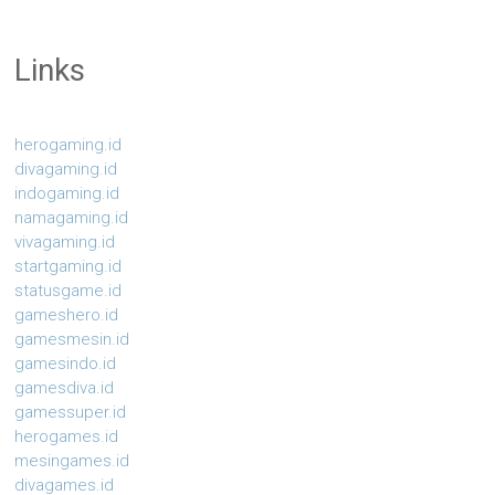
Links
herogaming.id
divagaming.id
indogaming.id
namagaming.id
vivagaming.id
startgaming.id
statusgame.id
gameshero.id
gamesmesin.id
gamesindo.id
gamesdiva.id
gamessuper.id
herogames.id
mesingames.id
divagames.id