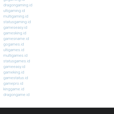
dragongaming.id
ultigaming.id
multigaming.id
statusgaming.id
gameseasy.id
gamesking.id
gamesname.id
gogames.id
ultigames.id
multigames.id
statusgames.id
gameeasy.id
gameking.id
gamestatus.id
gamepro.id
kinggame.id
dragongame.id