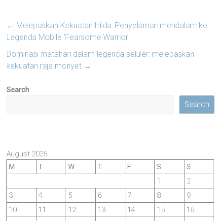
←
Melepaskan Kekuatan Hilda: Penyelaman mendalam ke
Legenda Mobile ‘Fearsome Warrior
Dominasi matahari dalam legenda seluler: melepaskan
kekuatan raja monyet
→
Search
Search
August 2026
M
T
W
T
F
S
S
1
2
3
4
5
6
7
8
9
10
11
12
13
14
15
16