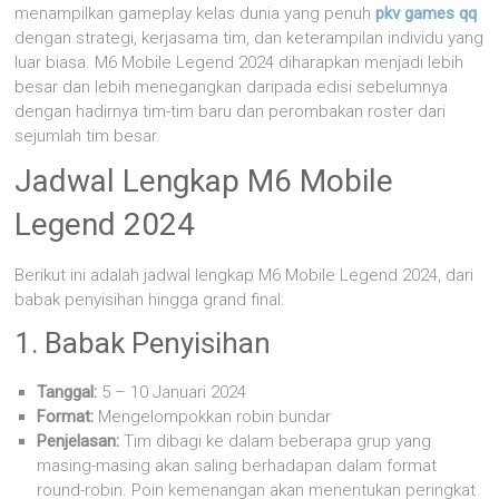
menampilkan gameplay kelas dunia yang penuh
pkv games qq
dengan strategi, kerjasama tim, dan keterampilan individu yang
luar biasa. M6 Mobile Legend 2024 diharapkan menjadi lebih
besar dan lebih menegangkan daripada edisi sebelumnya
dengan hadirnya tim-tim baru dan perombakan roster dari
sejumlah tim besar.
Jadwal Lengkap M6 Mobile
Legend 2024
Berikut ini adalah jadwal lengkap M6 Mobile Legend 2024, dari
babak penyisihan hingga grand final:
1. Babak Penyisihan
Tanggal:
5 – 10 Januari 2024
Format:
Mengelompokkan robin bundar
Penjelasan:
Tim dibagi ke dalam beberapa grup yang
masing-masing akan saling berhadapan dalam format
round-robin. Poin kemenangan akan menentukan peringkat