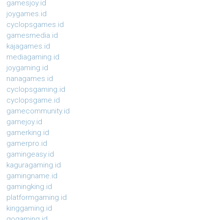
gamesjoy.id
joygames.id
cyclopsgames.id
gamesmedia.id
kajagames.id
mediagaming.id
joygaming.id
nanagames.id
cyclopsgaming.id
cyclopsgame.id
gamecommunity.id
gamejoy.id
gamerking.id
gamerpro.id
gamingeasy.id
kaguragaming.id
gamingname.id
gamingking.id
platformgaming.id
kinggaming.id
gogaming.id