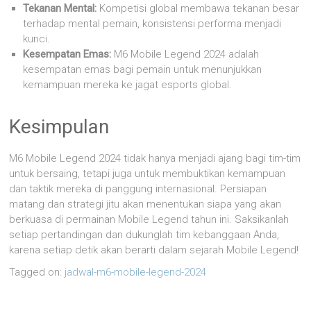
Tekanan Mental:
Kompetisi global membawa tekanan besar
terhadap mental pemain, konsistensi performa menjadi
kunci.
Kesempatan Emas:
M6 Mobile Legend 2024 adalah
kesempatan emas bagi pemain untuk menunjukkan
kemampuan mereka ke jagat esports global.
Kesimpulan
M6 Mobile Legend 2024 tidak hanya menjadi ajang bagi tim-tim
untuk bersaing, tetapi juga untuk membuktikan kemampuan
dan taktik mereka di panggung internasional. Persiapan
matang dan strategi jitu akan menentukan siapa yang akan
berkuasa di permainan Mobile Legend tahun ini. Saksikanlah
setiap pertandingan dan dukunglah tim kebanggaan Anda,
karena setiap detik akan berarti dalam sejarah Mobile Legend!
Tagged on:
jadwal-m6-mobile-legend-2024