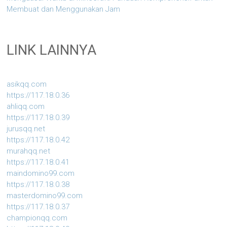
Membuat dan Menggunakan Jam
LINK LAINNYA
asikqq.com
https://117.18.0.36
ahliqq.com
https://117.18.0.39
jurusqq.net
https://117.18.0.42
murahqq.net
https://117.18.0.41
maindomino99.com
https://117.18.0.38
masterdomino99.com
https://117.18.0.37
championqq.com