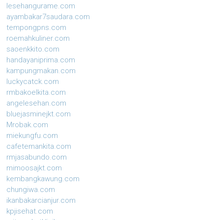
lesehangurame.com
ayambakar7saudara.com
tempongpns.com
roemahkuliner.com
saoenkkito.com
handayaniprima.com
kampungmakan.com
luckycatck.com
rmbakoelkita.com
angelesehan.com
bluejasminejkt.com
Mrobak.com
miekungfu.com
cafetemankita.com
rmjasabundo.com
mimoosajkt.com
kembangkawung.com
chungiwa.com
ikanbakarcianjur.com
kpjisehat.com