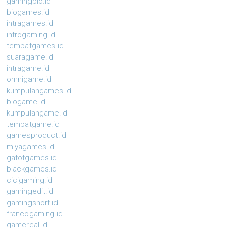
gamingbio.id
biogames.id
intragames.id
introgaming.id
tempatgames.id
suaragame.id
intragame.id
omnigame.id
kumpulangames.id
biogame.id
kumpulangame.id
tempatgame.id
gamesproduct.id
miyagames.id
gatotgames.id
blackgames.id
cicigaming.id
gamingedit.id
gamingshort.id
francogaming.id
gamereal.id