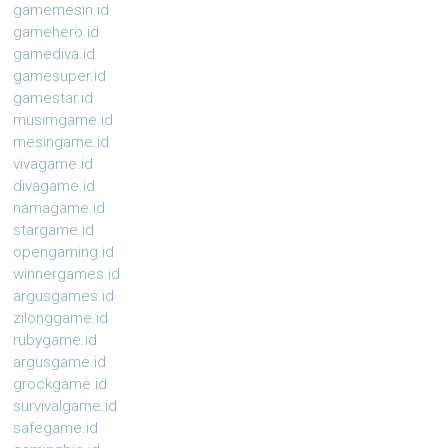
gamemesin.id
gamehero.id
gamediva.id
gamesuper.id
gamestar.id
musimgame.id
mesingame.id
vivagame.id
divagame.id
namagame.id
stargame.id
opengaming.id
winnergames.id
argusgames.id
zilonggame.id
rubygame.id
argusgame.id
grockgame.id
survivalgame.id
safegame.id