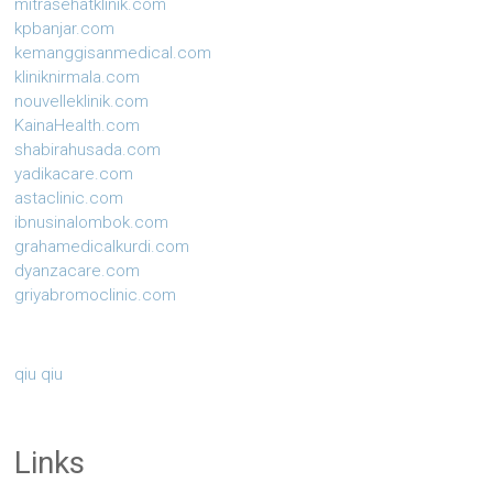
mitrasehatklinik.com
kpbanjar.com
kemanggisanmedical.com
kliniknirmala.com
nouvelleklinik.com
KainaHealth.com
shabirahusada.com
yadikacare.com
astaclinic.com
ibnusinalombok.com
grahamedicalkurdi.com
dyanzacare.com
griyabromoclinic.com
qiu qiu
Links