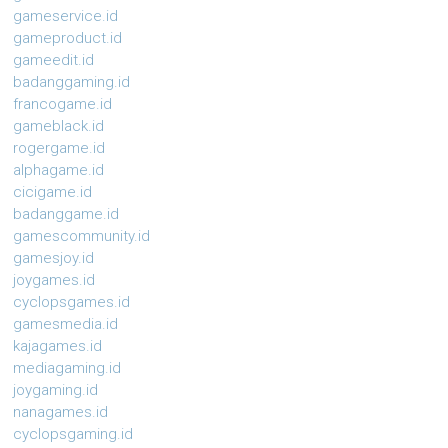
gameservice.id
gameproduct.id
gameedit.id
badanggaming.id
francogame.id
gameblack.id
rogergame.id
alphagame.id
cicigame.id
badanggame.id
gamescommunity.id
gamesjoy.id
joygames.id
cyclopsgames.id
gamesmedia.id
kajagames.id
mediagaming.id
joygaming.id
nanagames.id
cyclopsgaming.id