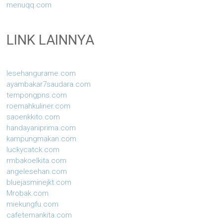
menuqq.com
LINK LAINNYA
lesehangurame.com
ayambakar7saudara.com
tempongpns.com
roemahkuliner.com
saoenkkito.com
handayaniprima.com
kampungmakan.com
luckycatck.com
rmbakoelkita.com
angelesehan.com
bluejasminejkt.com
Mrobak.com
miekungfu.com
cafetemankita.com