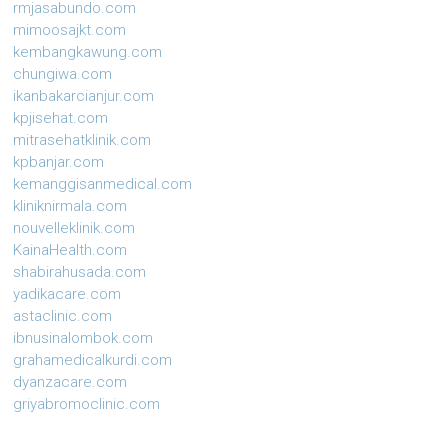
rmjasabundo.com
mimoosajkt.com
kembangkawung.com
chungiwa.com
ikanbakarcianjur.com
kpjisehat.com
mitrasehatklinik.com
kpbanjar.com
kemanggisanmedical.com
kliniknirmala.com
nouvelleklinik.com
KainaHealth.com
shabirahusada.com
yadikacare.com
astaclinic.com
ibnusinalombok.com
grahamedicalkurdi.com
dyanzacare.com
griyabromoclinic.com