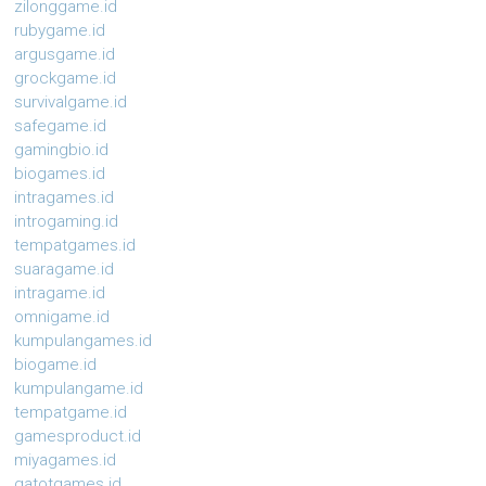
zilonggame.id
rubygame.id
argusgame.id
grockgame.id
survivalgame.id
safegame.id
gamingbio.id
biogames.id
intragames.id
introgaming.id
tempatgames.id
suaragame.id
intragame.id
omnigame.id
kumpulangames.id
biogame.id
kumpulangame.id
tempatgame.id
gamesproduct.id
miyagames.id
gatotgames.id