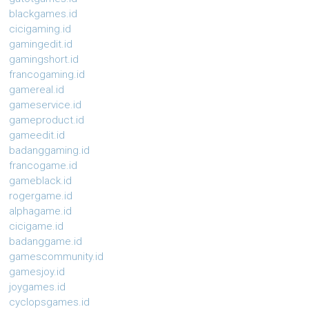
blackgames.id
cicigaming.id
gamingedit.id
gamingshort.id
francogaming.id
gamereal.id
gameservice.id
gameproduct.id
gameedit.id
badanggaming.id
francogame.id
gameblack.id
rogergame.id
alphagame.id
cicigame.id
badanggame.id
gamescommunity.id
gamesjoy.id
joygames.id
cyclopsgames.id