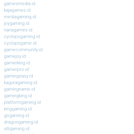
gamesmedia.id
kajagames.id
mediagaming.id
joygaming.id
nanagames.id
cyclopsgaming.id
cyclopsgame.id
gamecommunity.id
gamejoy.id
gamerking.id
gamerpro.id
gamingeasy.id
kaguragaming.id
gamingname.id
gamingking.id
platformgaming.id
kinggaming.id
gogaming.id
dragongaming.id
ultigaming.id