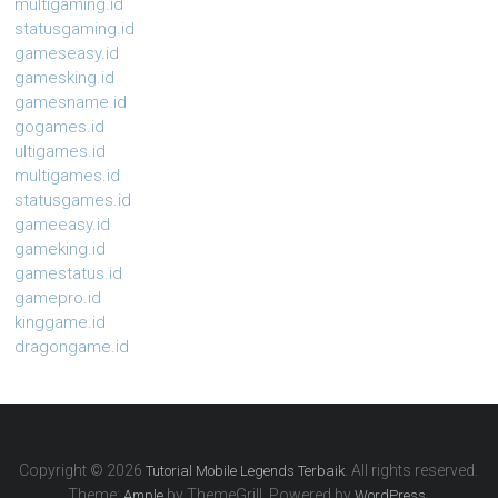
multigaming.id
statusgaming.id
gameseasy.id
gamesking.id
gamesname.id
gogames.id
ultigames.id
multigames.id
statusgames.id
gameeasy.id
gameking.id
gamestatus.id
gamepro.id
kinggame.id
dragongame.id
Copyright © 2026
. All rights reserved.
Tutorial Mobile Legends Terbaik
Theme:
by ThemeGrill. Powered by
.
Ample
WordPress