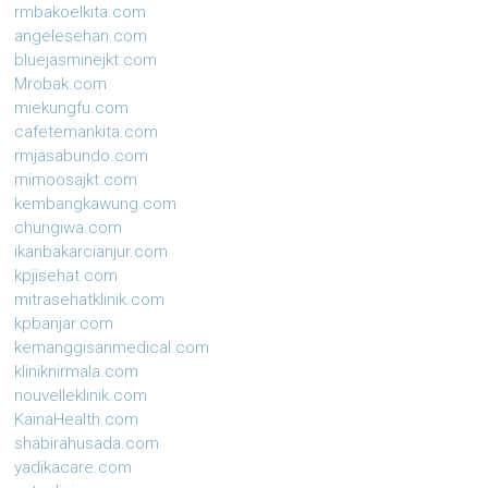
rmbakoelkita.com
angelesehan.com
bluejasminejkt.com
Mrobak.com
miekungfu.com
cafetemankita.com
rmjasabundo.com
mimoosajkt.com
kembangkawung.com
chungiwa.com
ikanbakarcianjur.com
kpjisehat.com
mitrasehatklinik.com
kpbanjar.com
kemanggisanmedical.com
kliniknirmala.com
nouvelleklinik.com
KainaHealth.com
shabirahusada.com
yadikacare.com