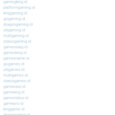
gamingking.id
platformgaming.id
kinggaming.id
gogaming.id
dragongaming.id
ultigaming.id
multigaming.id
statusgaming.id
gameseasy.id
gamesking.id
gamesname.id
gogames.id
ultigames.id
multigames.id
statusgames.id
gameeasy.id
gameking.id
gamestatus.id
gamepro.id
kinggame.id
dragongame.id