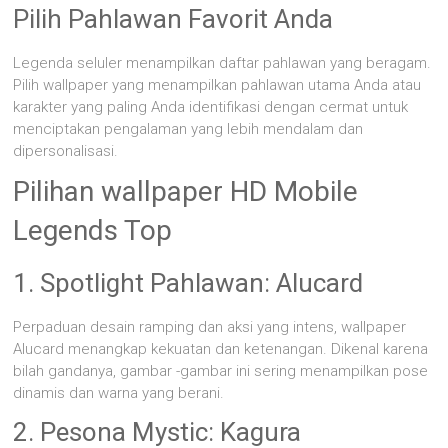
Pilih Pahlawan Favorit Anda
Legenda seluler menampilkan daftar pahlawan yang beragam.
Pilih wallpaper yang menampilkan pahlawan utama Anda atau
karakter yang paling Anda identifikasi dengan cermat untuk
menciptakan pengalaman yang lebih mendalam dan
dipersonalisasi.
Pilihan wallpaper HD Mobile
Legends Top
1. Spotlight Pahlawan: Alucard
Perpaduan desain ramping dan aksi yang intens, wallpaper
Alucard menangkap kekuatan dan ketenangan. Dikenal karena
bilah gandanya, gambar -gambar ini sering menampilkan pose
dinamis dan warna yang berani.
2. Pesona Mystic: Kagura