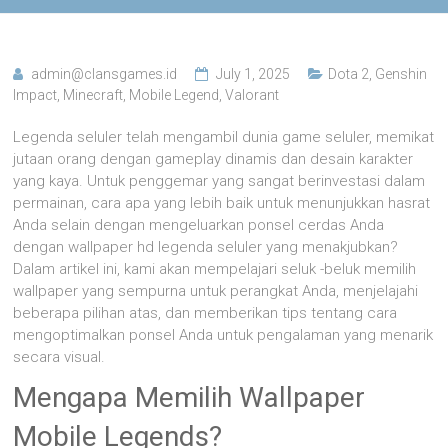
admin@clansgames.id
July 1, 2025
Dota 2
,
Genshin
Impact
,
Minecraft
,
Mobile Legend
,
Valorant
Legenda seluler telah mengambil dunia game seluler, memikat
jutaan orang dengan gameplay dinamis dan desain karakter
yang kaya. Untuk penggemar yang sangat berinvestasi dalam
permainan, cara apa yang lebih baik untuk menunjukkan hasrat
Anda selain dengan mengeluarkan ponsel cerdas Anda
dengan wallpaper hd legenda seluler yang menakjubkan?
Dalam artikel ini, kami akan mempelajari seluk -beluk memilih
wallpaper yang sempurna untuk perangkat Anda, menjelajahi
beberapa pilihan atas, dan memberikan tips tentang cara
mengoptimalkan ponsel Anda untuk pengalaman yang menarik
secara visual.
Mengapa Memilih Wallpaper
Mobile Legends?