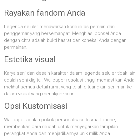
Rayakan fandom Anda
Legenda seluler menawarkan komunitas pemain dan
penggemar yang bersemangat. Menghiasi ponsel Anda
dengan citra adalah bukti hasrat dan koneksi Anda dengan
permainan.
Estetika visual
Karya seni dan desain karakter dalam legenda seluler tidak lain
adalah seni digital. Wallpaper resolusi tinggi memastikan Anda
melihat semua detail rumit yang telah dituangkan seniman ke
dalam visual yang menakjubkan ini.
Opsi Kustomisasi
Wallpaper adalah pokok personalisasi di smartphone,
memberikan cara mudah untuk menyegarkan tampilan
perangkat Anda dan menjadikannya unik milik Anda.