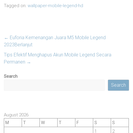
Tagged on:
wallpaper-mobile-legend-hd
←
Euforia Kemenangan Juara M5 Mobile Legend
2023Berlanjut
Tips Efektif Menghapus Akun Mobile Legend Secara
Permanen
→
Search
Search
August 2026
M
T
W
T
F
S
S
1
2