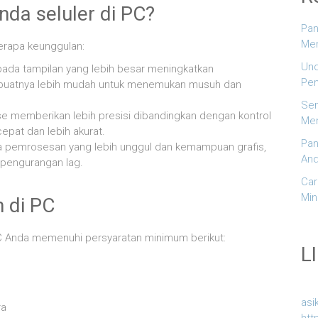
da seluler di PC?
Pan
Men
erapa keunggulan:
Und
pada tampilan yang lebih besar meningkatkan
Pem
mbuatnya lebih mudah untuk menemukan musuh dan
Sem
e memberikan lebih presisi dibandingkan dengan kontrol
Men
pat dan lebih akurat.
Pan
ya pemrosesan yang lebih unggul dan kemampuan grafis,
And
 pengurangan lag.
Car
Min
 di PC
 Anda memenuhi persyaratan minimum berikut:
L
asi
ra