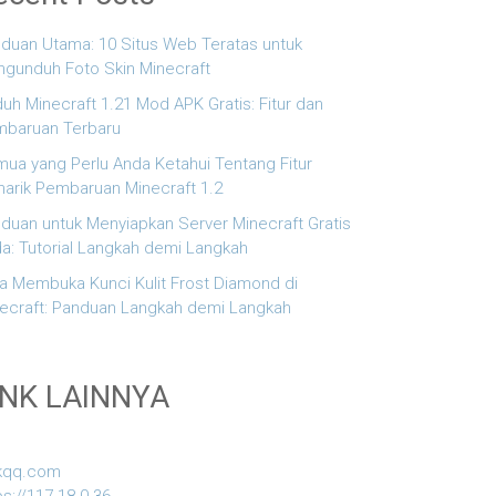
duan Utama: 10 Situs Web Teratas untuk
gunduh Foto Skin Minecraft
uh Minecraft 1.21 Mod APK Gratis: Fitur dan
baruan Terbaru
ua yang Perlu Anda Ketahui Tentang Fitur
arik Pembaruan Minecraft 1.2
duan untuk Menyiapkan Server Minecraft Gratis
a: Tutorial Langkah demi Langkah
a Membuka Kunci Kulit Frost Diamond di
ecraft: Panduan Langkah demi Langkah
INK LAINNYA
kqq.com