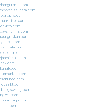
sehangurame.com
ambakar7saudara.com
mpongpns.com
mahkuliner.com
enkkito.com
dayaniprima.com
mpungmakan.com
kycatck.com
akoelkita.com
gelesehan.com
ejasminejkt.com
obak.com
ekungfu.com
etemankita.com
jasabundo.com
moosajkt.com
mbangkawung.com
ungiwa.com
nbakarcianjur.com
isehat.com