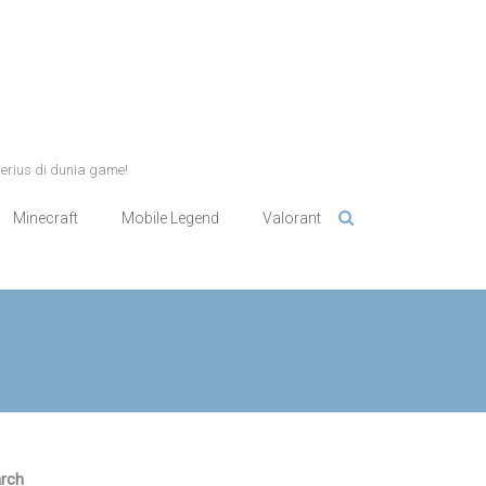
serius di dunia game!
Minecraft
Mobile Legend
Valorant
rch