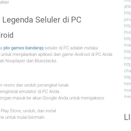
htt
alasi
ahl
htt
Legenda Seluler di PC
jur
htt
mur
roid
htt
ma
da
pkv games bandarqq
seluler di PC adalah melalui
htt
untuk menjalankan aplikasi dan game Android di PC Anda
ma
ah Noxplayer dan Bluestacks.
htt
ch
htt
he
er resmi dan unduh perangkat lunak.
mu
k menginstal emulator di PC Anda.
me
 dengan masuk ke akun Google Anda untuk mengakses
 Play Store, unduh, dan instal.
L
game untuk mulai bermain.