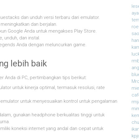
le
ay
luestacks dan unduh versi terbaru dari emulator.
te
uk meningkatkan dan berjalan.
roe
kun Google Anda untuk mengakses Play Store.
sao
e, unduh, dan instal.
han
e Legends Anda dengan meluncurkan game.
ka
luc
rmb
g lebih baik
an
blu
 Anda di PC, pertimbangkan tips berikut:
Mr
ator untuk kinerja optimal, termasuk resolusi, rate
mi
caf
emulator untuk menyesuaikan kontrol untuk pengalaman
rm
mi
alam, gunakan headphone berkualitas tinggi untuk
ke
urna.
ch
miliki koneksi internet yang andal dan cepat untuk
ika
kpj