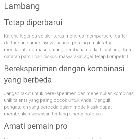
Lambang
Tetap diperbarui
Karena legenda seluler terus-menerus memperbarui daftar
daftar dan gameplaynya, sangat penting untuk tetap
mendapat informasi tentang perubahan terkait lambang. Ikuti
catatan patch dan diskusi masyarakat agar tetap kompetitif.
Bereksperimen dengan kombinasi
yang berbeda
Jangan takut untuk bereksperimen dan menemukan kombinasi
unik talenta yang paling cocok untuk Anda. Menguji
pengaturan yang berbeda dalam mode klasik dapat
memberikan wawasan tentang sinergi potensial.
Amati pemain pro