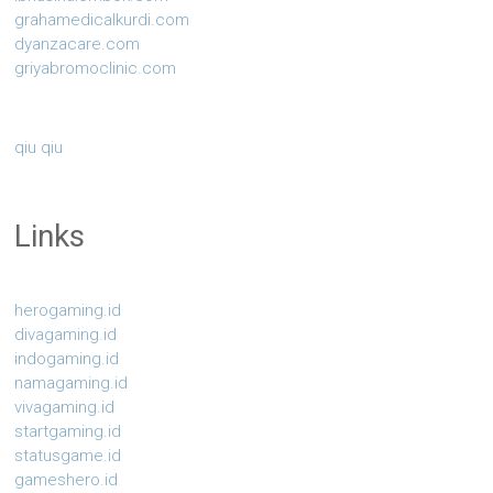
grahamedicalkurdi.com
dyanzacare.com
griyabromoclinic.com
qiu qiu
Links
herogaming.id
divagaming.id
indogaming.id
namagaming.id
vivagaming.id
startgaming.id
statusgame.id
gameshero.id