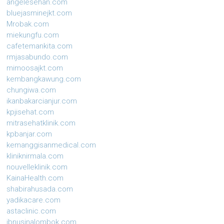
angelesehan.com
bluejasminejkt.com
Mrobak.com
miekungfu.com
cafetemankita.com
rmjasabundo.com
mimoosajkt.com
kembangkawung.com
chungiwa.com
ikanbakarcianjur.com
kpjisehat.com
mitrasehatklinik.com
kpbanjar.com
kemanggisanmedical.com
kliniknirmala.com
nouvelleklinik.com
KainaHealth.com
shabirahusada.com
yadikacare.com
astaclinic.com
ibnusinalombok.com