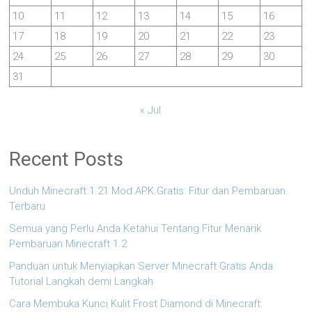
10
11
12
13
14
15
16
17
18
19
20
21
22
23
24
25
26
27
28
29
30
31
« Jul
Recent Posts
Unduh Minecraft 1.21 Mod APK Gratis: Fitur dan Pembaruan
Terbaru
Semua yang Perlu Anda Ketahui Tentang Fitur Menarik
Pembaruan Minecraft 1.2
Panduan untuk Menyiapkan Server Minecraft Gratis Anda:
Tutorial Langkah demi Langkah
Cara Membuka Kunci Kulit Frost Diamond di Minecraft: