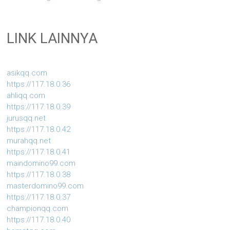
LINK LAINNYA
asikqq.com
https://117.18.0.36
ahliqq.com
https://117.18.0.39
jurusqq.net
https://117.18.0.42
murahqq.net
https://117.18.0.41
maindomino99.com
https://117.18.0.38
masterdomino99.com
https://117.18.0.37
championqq.com
https://117.18.0.40