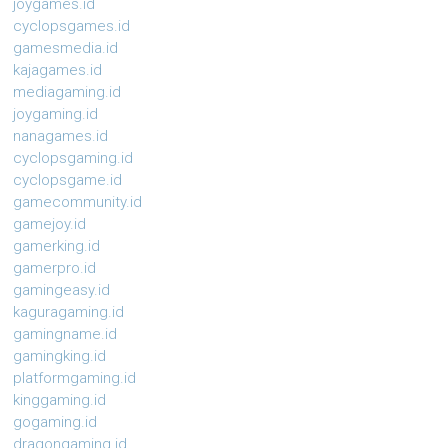
joygames.id
cyclopsgames.id
gamesmedia.id
kajagames.id
mediagaming.id
joygaming.id
nanagames.id
cyclopsgaming.id
cyclopsgame.id
gamecommunity.id
gamejoy.id
gamerking.id
gamerpro.id
gamingeasy.id
kaguragaming.id
gamingname.id
gamingking.id
platformgaming.id
kinggaming.id
gogaming.id
dragongaming.id