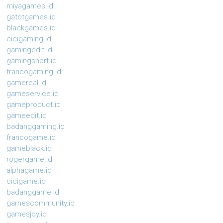
miyagames.id
gatotgames.id
blackgames.id
cicigaming.id
gamingedit.id
gamingshort.id
francogaming.id
gamereal.id
gameservice.id
gameproduct.id
gameedit.id
badanggaming.id
francogame.id
gameblack.id
rogergame.id
alphagame.id
cicigame.id
badanggame.id
gamescommunity.id
gamesjoy.id