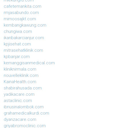
miekungfu.com
cafetemankita.com
rmjasabundo.com
mimoosajkt.com
kembangkawung.com
chungiwa.com
ikanbakarcianjur.com
kpjisehat.com
mitrasehatklinik.com
kpbanjar.com
kemanggisanmedical.com
kliniknirmala.com
nouvelleklinik.com
KainaHealth.com
shabirahusada.com
yadikacare.com
astaclinic.com
ibnusinalombok.com
grahamedicalkurdi.com
dyanzacare.com
griyabromoclinic.com