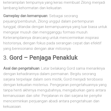
keterampilan tempurnya yang keras membuat Zilong menjadi
lambang kehormatan dan kekuatan.
Gameplay dan kemampuan
: Sebagai seorang
pejuang/pembunuh, Zilong unggul dalam pertempuran
tunggal, ditandai dengan kemampuannya yang luar biasa untuk
mengejar musuh dan mengganggu formasi musuh.
Keterampilannya dirancang untuk mencerminkan inspirasi
historisnya, dengan fokus pada serangan cepat dan efektif
yang beresonansi dengan akar mitosnya.
3.
Gord – Penjaga Penakluk
Asal dan pengetahuan
: Latar belakang Gord sama menariknya
dengan kehadirannya dalam permainan. Begitu seorang
sarjana terpelajar dalam seni mistik, Gord menjadi terobsesi
dengan kekuatan misterius. Pengejaran pengetahuannya yang
tanpa henti akhirnya mengubahnya, mengaburkan garis antara
kemanusiaan dan sihir. Perjalanan ini dari sarjana ke penyihir
mencerminkan perjuangan abadi antara pengetahuan dan
kekuasaan.