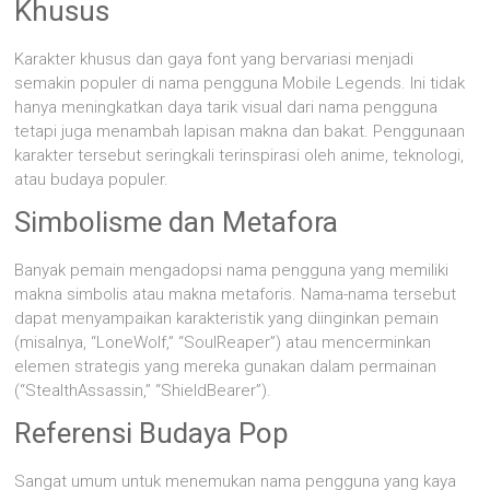
Khusus
Karakter khusus dan gaya font yang bervariasi menjadi
semakin populer di nama pengguna Mobile Legends. Ini tidak
hanya meningkatkan daya tarik visual dari nama pengguna
tetapi juga menambah lapisan makna dan bakat. Penggunaan
karakter tersebut seringkali terinspirasi oleh anime, teknologi,
atau budaya populer.
Simbolisme dan Metafora
Banyak pemain mengadopsi nama pengguna yang memiliki
makna simbolis atau makna metaforis. Nama-nama tersebut
dapat menyampaikan karakteristik yang diinginkan pemain
(misalnya, “LoneWolf,” “SoulReaper”) atau mencerminkan
elemen strategis yang mereka gunakan dalam permainan
(“StealthAssassin,” “ShieldBearer”).
Referensi Budaya Pop
Sangat umum untuk menemukan nama pengguna yang kaya