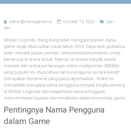
admin@clansgames.id
October 19, 2025
Lain -
lain
Mobile Legends: Bang Bang telah menggemparkan dunia
game sejak diluncurkan pada tahun 2016. Daya tarik globalnya
telah menarik jutaan pemain, semuanya berkomitmen untuk
bertarung di arena virtual. Namun, di antara banyak aspek
menarik dari arena pertarungan online multipemain (MOBA)
yang populer ini, munculnya nama pengguna secara kreatif
merupakan fenomena yang patut diperhatikan. Artikel ini
menyelidiki mengapa nama pengguna menjadi begitu penting
di Mobile Legends dan bagaimana nama pengguna
mencerminkan budaya dan kreativitas dalam komunitas game.
Pentingnya Nama Pengguna
dalam Game