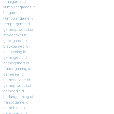
omnigame.id
kumpulangames.id
biogame.id
kumpulangame.id
tempatgame.id
gamesproduct.id
miyagames.id
gatotgames.id
blackgames.id
cicigaming.id
gamingedit.id
gamingshort.id
francogaming.id
gamereal.id
gameservice.id
gameproduct.id
gameedit.id
badanggaming.id
francogame.id
gameblack.id
rogergame.id