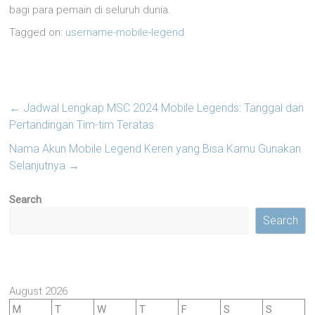
bagi para pemain di seluruh dunia.
Tagged on:
username-mobile-legend
←
Jadwal Lengkap MSC 2024 Mobile Legends: Tanggal dan
Pertandingan Tim-tim Teratas
Nama Akun Mobile Legend Keren yang Bisa Kamu Gunakan
Selanjutnya
→
Search
Search
August 2026
M
T
W
T
F
S
S