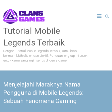
Skip
to
content
Tutorial Mobile
Legends Terbaik
Dengan Tutorial Mobile Legends Terbaik, kamu bisa
bermain lebih efisien dan efektif. Panduan lengkap ini cocok
untuk kamu yang ingin serius di dunia game!
Menjelajahi Maraknya Nama
Pengguna di Mobile Legends:
Sebuah Fenomena Gaming