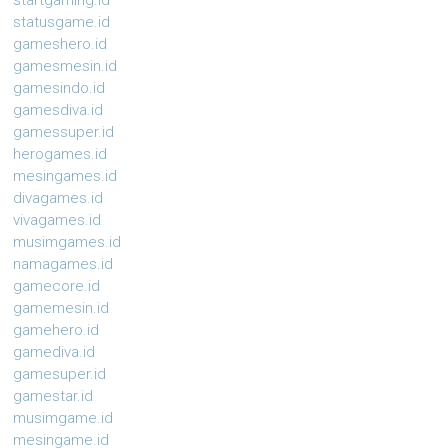
startgaming.id
statusgame.id
gameshero.id
gamesmesin.id
gamesindo.id
gamesdiva.id
gamessuper.id
herogames.id
mesingames.id
divagames.id
vivagames.id
musimgames.id
namagames.id
gamecore.id
gamemesin.id
gamehero.id
gamediva.id
gamesuper.id
gamestar.id
musimgame.id
mesingame.id