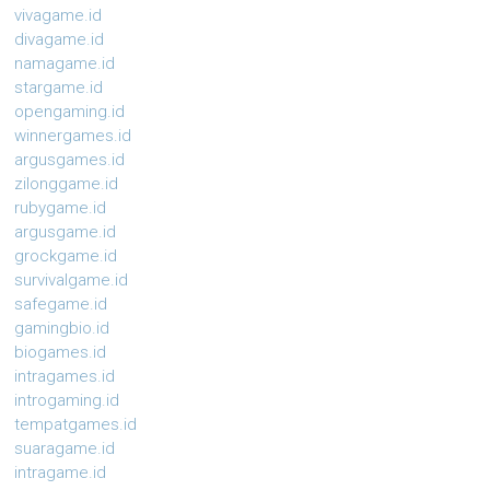
vivagame.id
divagame.id
namagame.id
stargame.id
opengaming.id
winnergames.id
argusgames.id
zilonggame.id
rubygame.id
argusgame.id
grockgame.id
survivalgame.id
safegame.id
gamingbio.id
biogames.id
intragames.id
introgaming.id
tempatgames.id
suaragame.id
intragame.id