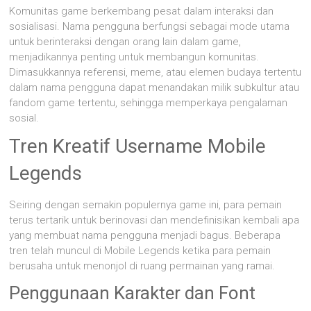
Komunitas game berkembang pesat dalam interaksi dan
sosialisasi. Nama pengguna berfungsi sebagai mode utama
untuk berinteraksi dengan orang lain dalam game,
menjadikannya penting untuk membangun komunitas.
Dimasukkannya referensi, meme, atau elemen budaya tertentu
dalam nama pengguna dapat menandakan milik subkultur atau
fandom game tertentu, sehingga memperkaya pengalaman
sosial.
Tren Kreatif Username Mobile
Legends
Seiring dengan semakin populernya game ini, para pemain
terus tertarik untuk berinovasi dan mendefinisikan kembali apa
yang membuat nama pengguna menjadi bagus. Beberapa
tren telah muncul di Mobile Legends ketika para pemain
berusaha untuk menonjol di ruang permainan yang ramai.
Penggunaan Karakter dan Font