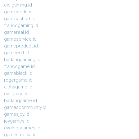
cicigaming.id
gamingedit.id
gamingshort.id
francogaming.id
gamereal.id
gameservice.id
gameproduct.id
gameedit.id
badanggaming.id
francogame.id
gameblack.id
rogergame.id
alphagame.id
cicigame.id
badanggame.id
gamescommunity.id
gamesjoy.id
joygames.id
cyclopsgames.id
gamesmedia.id