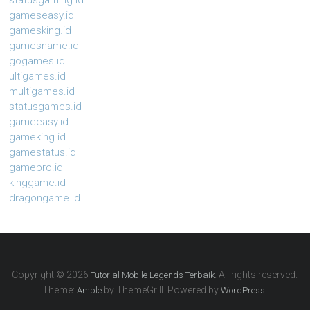
statusgaming.id
gameseasy.id
gamesking.id
gamesname.id
gogames.id
ultigames.id
multigames.id
statusgames.id
gameeasy.id
gameking.id
gamestatus.id
gamepro.id
kinggame.id
dragongame.id
Copyright © 2026
. All rights reserved.
Tutorial Mobile Legends Terbaik
Theme:
by ThemeGrill. Powered by
.
Ample
WordPress