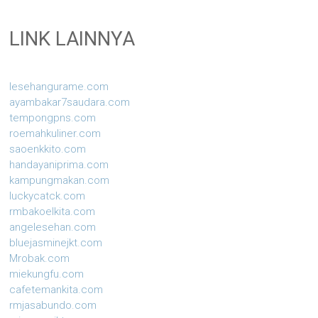
LINK LAINNYA
lesehangurame.com
ayambakar7saudara.com
tempongpns.com
roemahkuliner.com
saoenkkito.com
handayaniprima.com
kampungmakan.com
luckycatck.com
rmbakoelkita.com
angelesehan.com
bluejasminejkt.com
Mrobak.com
miekungfu.com
cafetemankita.com
rmjasabundo.com