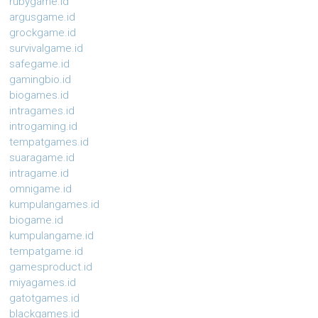
rubygame.id
argusgame.id
grockgame.id
survivalgame.id
safegame.id
gamingbio.id
biogames.id
intragames.id
introgaming.id
tempatgames.id
suaragame.id
intragame.id
omnigame.id
kumpulangames.id
biogame.id
kumpulangame.id
tempatgame.id
gamesproduct.id
miyagames.id
gatotgames.id
blackgames.id