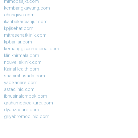
mimoosajkt.com
kembangkawung.com
chungiwa.com
ikanbakarcianjur.com
kpjisehat.com
mitrasehatklinik.com
kpbanjar.com
kemanggisanmedical.com
kliniknirmala.com
nouvelleklinik.com
KainaHealth.com
shabirahusada.com
yadikacare.com
astaclinic.com
ibnusinalombok.com
grahamedicalkurdi.com
dyanzacare.com
griyabromoclinic.com