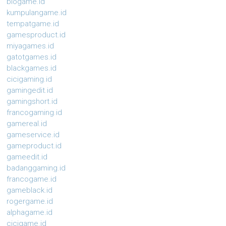
biogame.id
kumpulangame.id
tempatgame.id
gamesproduct.id
miyagames.id
gatotgames.id
blackgames.id
cicigaming.id
gamingedit.id
gamingshort.id
francogaming.id
gamereal.id
gameservice.id
gameproduct.id
gameedit.id
badanggaming.id
francogame.id
gameblack.id
rogergame.id
alphagame.id
cicigame.id