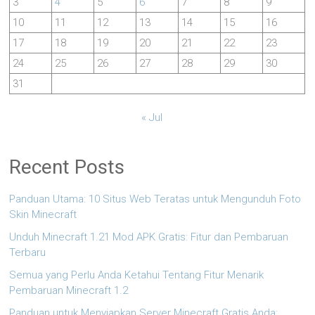
3
4
5
6
7
8
9
10
11
12
13
14
15
16
17
18
19
20
21
22
23
24
25
26
27
28
29
30
31
« Jul
Recent Posts
Panduan Utama: 10 Situs Web Teratas untuk Mengunduh Foto
Skin Minecraft
Unduh Minecraft 1.21 Mod APK Gratis: Fitur dan Pembaruan
Terbaru
Semua yang Perlu Anda Ketahui Tentang Fitur Menarik
Pembaruan Minecraft 1.2
Panduan untuk Menyiapkan Server Minecraft Gratis Anda: