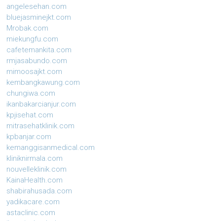
angelesehan.com
bluejasminejkt.com
Mrobak.com
miekungfu.com
cafetemankita.com
rmjasabundo.com
mimoosajkt.com
kembangkawung.com
chungiwa.com
ikanbakarcianjur.com
kpjisehat.com
mitrasehatklinik.com
kpbanjar.com
kemanggisanmedical.com
kliniknirmala.com
nouvelleklinik.com
KainaHealth.com
shabirahusada.com
yadikacare.com
astaclinic.com