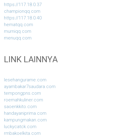
https://117.18.0.37
championqq.com
https://117.18.0.40
hematqq.com
murniqq.com
menuqq.com
LINK LAINNYA
lesehangurame.com
ayambakar7saudara.com
tempongpns.com
roemahkuliner.com
saoenkkito.com
handayaniprima.com
kampungmakan.com
luckycatck.com
rmbakoelkita.com