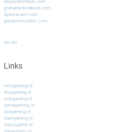
ibnusinalombok.com
grahamedicalkurdi.com
dyanzacare.com
griyabromoclinic.com
qiu qiu
Links
herogaming.id
divagaming.id
indogaming.id
namagaming.id
vivagaming.id
startgaming.id
statusgame.id
gameshero.id