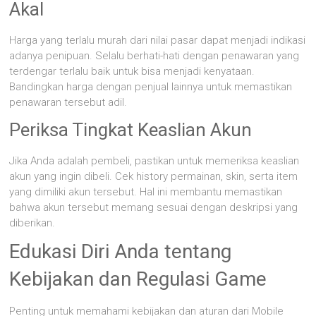
Akal
Harga yang terlalu murah dari nilai pasar dapat menjadi indikasi
adanya penipuan. Selalu berhati-hati dengan penawaran yang
terdengar terlalu baik untuk bisa menjadi kenyataan.
Bandingkan harga dengan penjual lainnya untuk memastikan
penawaran tersebut adil.
Periksa Tingkat Keaslian Akun
Jika Anda adalah pembeli, pastikan untuk memeriksa keaslian
akun yang ingin dibeli. Cek history permainan, skin, serta item
yang dimiliki akun tersebut. Hal ini membantu memastikan
bahwa akun tersebut memang sesuai dengan deskripsi yang
diberikan.
Edukasi Diri Anda tentang
Kebijakan dan Regulasi Game
Penting untuk memahami kebijakan dan aturan dari Mobile