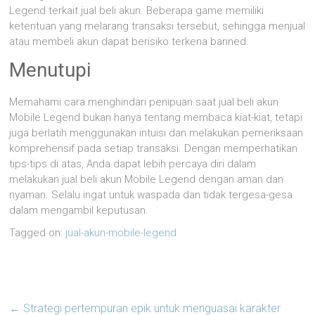
Legend terkait jual beli akun. Beberapa game memiliki
ketentuan yang melarang transaksi tersebut, sehingga menjual
atau membeli akun dapat berisiko terkena banned.
Menutupi
Memahami cara menghindari penipuan saat jual beli akun
Mobile Legend bukan hanya tentang membaca kiat-kiat, tetapi
juga berlatih menggunakan intuisi dan melakukan pemeriksaan
komprehensif pada setiap transaksi. Dengan memperhatikan
tips-tips di atas, Anda dapat lebih percaya diri dalam
melakukan jual beli akun Mobile Legend dengan aman dan
nyaman. Selalu ingat untuk waspada dan tidak tergesa-gesa
dalam mengambil keputusan.
Tagged on:
jual-akun-mobile-legend
←
Strategi pertempuran epik untuk menguasai karakter