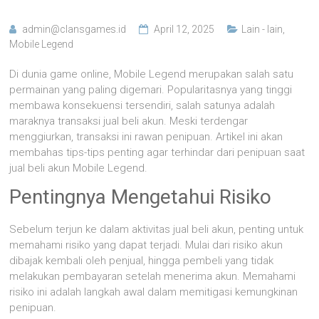
admin@clansgames.id
April 12, 2025
Lain - lain
,
Mobile Legend
Di dunia game online, Mobile Legend merupakan salah satu
permainan yang paling digemari. Popularitasnya yang tinggi
membawa konsekuensi tersendiri, salah satunya adalah
maraknya transaksi jual beli akun. Meski terdengar
menggiurkan, transaksi ini rawan penipuan. Artikel ini akan
membahas tips-tips penting agar terhindar dari penipuan saat
jual beli akun Mobile Legend.
Pentingnya Mengetahui Risiko
Sebelum terjun ke dalam aktivitas jual beli akun, penting untuk
memahami risiko yang dapat terjadi. Mulai dari risiko akun
dibajak kembali oleh penjual, hingga pembeli yang tidak
melakukan pembayaran setelah menerima akun. Memahami
risiko ini adalah langkah awal dalam memitigasi kemungkinan
penipuan.