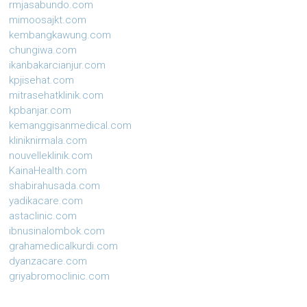
rmjasabundo.com
mimoosajkt.com
kembangkawung.com
chungiwa.com
ikanbakarcianjur.com
kpjisehat.com
mitrasehatklinik.com
kpbanjar.com
kemanggisanmedical.com
kliniknirmala.com
nouvelleklinik.com
KainaHealth.com
shabirahusada.com
yadikacare.com
astaclinic.com
ibnusinalombok.com
grahamedicalkurdi.com
dyanzacare.com
griyabromoclinic.com