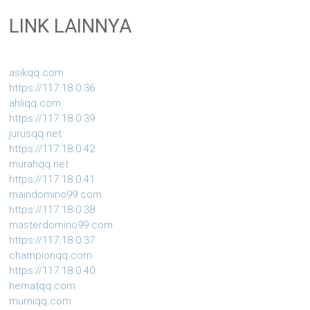
LINK LAINNYA
asikqq.com
https://117.18.0.36
ahliqq.com
https://117.18.0.39
jurusqq.net
https://117.18.0.42
murahqq.net
https://117.18.0.41
maindomino99.com
https://117.18.0.38
masterdomino99.com
https://117.18.0.37
championqq.com
https://117.18.0.40
hematqq.com
murniqq.com