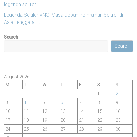
legenda seluler
Legenda Seluler VNG: Masa Depan Permainan Seluler di
Asia Tenggara
→
Search
Search
August 2026
M
T
W
T
F
S
S
1
2
3
4
5
6
7
8
9
10
11
12
13
14
15
16
17
18
19
20
21
22
23
24
25
26
27
28
29
30