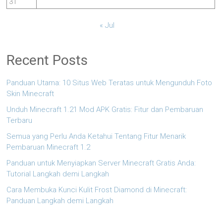
31
« Jul
Recent Posts
Panduan Utama: 10 Situs Web Teratas untuk Mengunduh Foto
Skin Minecraft
Unduh Minecraft 1.21 Mod APK Gratis: Fitur dan Pembaruan
Terbaru
Semua yang Perlu Anda Ketahui Tentang Fitur Menarik
Pembaruan Minecraft 1.2
Panduan untuk Menyiapkan Server Minecraft Gratis Anda:
Tutorial Langkah demi Langkah
Cara Membuka Kunci Kulit Frost Diamond di Minecraft:
Panduan Langkah demi Langkah