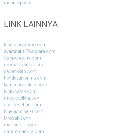
menuqq.com
LINK LAINNYA
lesehangurame.com
ayambakar7saudara.com
tempongpns.com
roemahkuliner.com
saoenkkito.com
handayaniprima.com
kampungmakan.com
luckycatck.com
rmbakoelkita.com
angelesehan.com
bluejasminejkt.com
Mrobak.com
miekungfu.com
cafetemankita.com