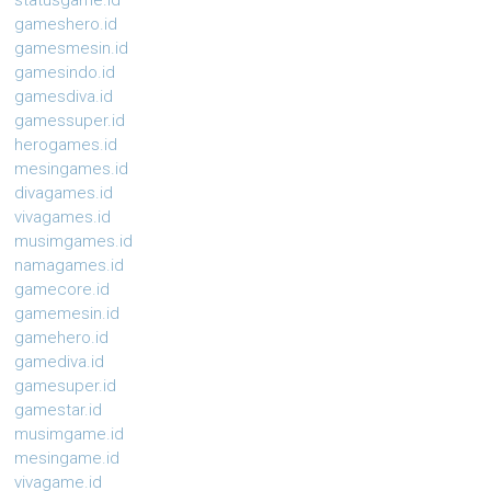
statusgame.id
gameshero.id
gamesmesin.id
gamesindo.id
gamesdiva.id
gamessuper.id
herogames.id
mesingames.id
divagames.id
vivagames.id
musimgames.id
namagames.id
gamecore.id
gamemesin.id
gamehero.id
gamediva.id
gamesuper.id
gamestar.id
musimgame.id
mesingame.id
vivagame.id