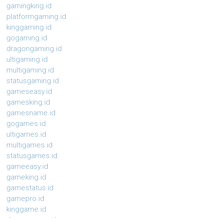
gamingking.id
platformgaming.id
kinggaming.id
gogaming.id
dragongaming.id
ultigaming.id
multigaming.id
statusgaming.id
gameseasy.id
gamesking.id
gamesname.id
gogames.id
ultigames.id
multigames.id
statusgames.id
gameeasy.id
gameking.id
gamestatus.id
gamepro.id
kinggame.id