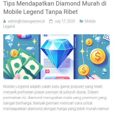
Tips Mendapatkan Diamond Murah di
Mobile Legend Tanpa Ribet
admin@clansgames.id
July 17, 2025
Mobile
Legend
Mobile Legend adalah salah satu game populer yang telah
menarik perhatian jutaan pemain di seluruh dunia. Dalam
permainan ini, diamond merupakan mata uang premium yang
sangat berharga. Banyak pemain mencari cara untuk
mendapatkan diamond dengan harga yang lebih murah namun