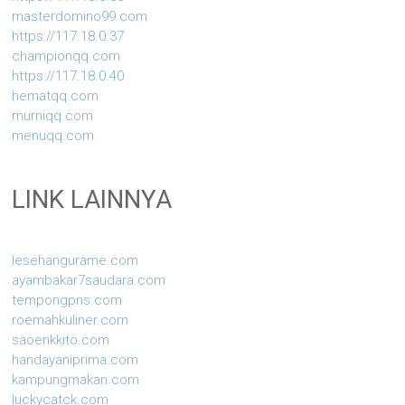
masterdomino99.com
https://117.18.0.37
championqq.com
https://117.18.0.40
hematqq.com
murniqq.com
menuqq.com
LINK LAINNYA
lesehangurame.com
ayambakar7saudara.com
tempongpns.com
roemahkuliner.com
saoenkkito.com
handayaniprima.com
kampungmakan.com
luckycatck.com