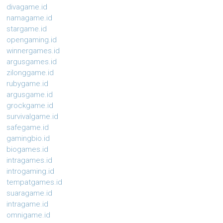
divagame.id
namagame.id
stargame.id
opengaming.id
winnergames.id
argusgames.id
zilonggame.id
rubygame.id
argusgame.id
grockgame.id
survivalgame.id
safegame.id
gamingbio.id
biogames.id
intragames.id
introgaming.id
tempatgames.id
suaragame.id
intragame.id
omnigame.id