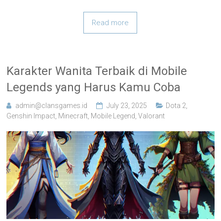
Read more
Karakter Wanita Terbaik di Mobile
Legends yang Harus Kamu Coba
admin@clansgames.id
July 23, 2025
Dota 2
,
Genshin Impact
,
Minecraft
,
Mobile Legend
,
Valorant