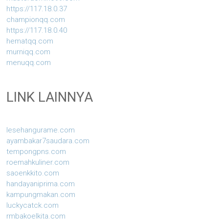
https://117.18.0.37
championqq.com
https://117.18.0.40
hematqq.com
murniqq.com
menuqq.com
LINK LAINNYA
lesehangurame.com
ayambakar7saudara.com
tempongpns.com
roemahkuliner.com
saoenkkito.com
handayaniprima.com
kampungmakan.com
luckycatck.com
rmbakoelkita.com