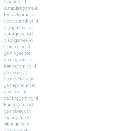
biogame.id
kumpulangame.id
tempatgame.id
gamesproduct.id
miyagames.id
gatotgames.id
blackgames.id
cicigaming.id
gamingedit.id
gamingshort.id
francogaming.id
gamereal.id
gameservice.id
gameproduct.id
gameedit.id
badanggaming.id
francogame.id
gameblack.id
rogergame.id
alphagame.id
cicigame.id