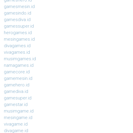
gameshero.id
gamesmesin.id
gamesindo.id
gamesdiva.id
gamessuper.id
herogames.id
mesingames.id
divagames.id
vivagames.id
musimgames.id
namagames.id
gamecore.id
gamemesin.id
gamehero.id
gamediva.id
gamesuper.id
gamestar.id
musimgame.id
mesingame.id
vivagame.id
divagame.id