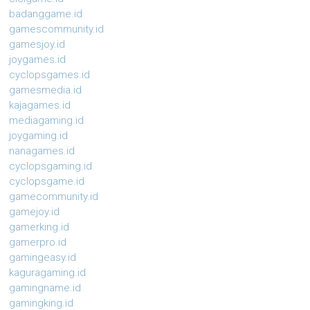
badanggame.id
gamescommunity.id
gamesjoy.id
joygames.id
cyclopsgames.id
gamesmedia.id
kajagames.id
mediagaming.id
joygaming.id
nanagames.id
cyclopsgaming.id
cyclopsgame.id
gamecommunity.id
gamejoy.id
gamerking.id
gamerpro.id
gamingeasy.id
kaguragaming.id
gamingname.id
gamingking.id