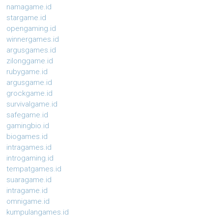
namagame.id
stargame.id
opengaming.id
winnergames.id
argusgames.id
zilonggame.id
rubygame.id
argusgame.id
grockgame.id
survivalgame.id
safegame.id
gamingbio.id
biogames.id
intragames.id
introgaming.id
tempatgames.id
suaragame.id
intragame.id
omnigame.id
kumpulangames.id