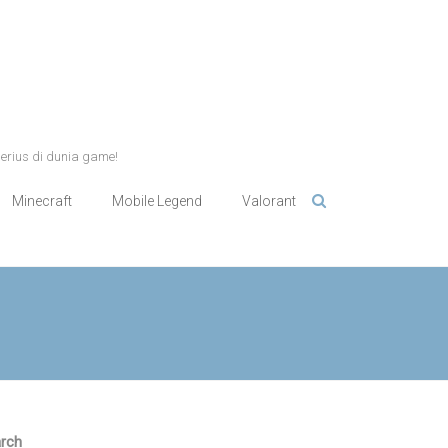
serius di dunia game!
Minecraft
Mobile Legend
Valorant
rch