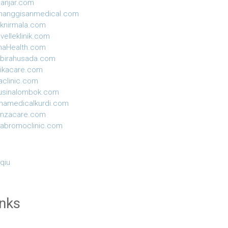
anjar.com
manggisanmedical.com
niknirmala.com
velleklinik.com
naHealth.com
birahusada.com
ikacare.com
aclinic.com
usinalombok.com
hamedicalkurdi.com
anzacare.com
yabromoclinic.com
 qiu
inks