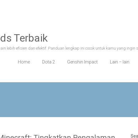
ds Terbaik
n lebih efisien dan efektif. Panduan lengkap ini cocok untuk kamu yang ingin 
Home
Dota 2
Genshin Impact
Lain – lain
inecraft: Tingkatkan Pengalaman
Sea