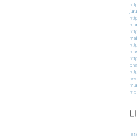
htt
jur
htt
mur
htt
ma
htt
ma
htt
ch
htt
he
mu
me
L
le