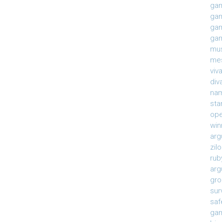
gam
gam
gam
gam
mu
mes
viv
div
na
sta
ope
win
arg
zil
rub
arg
gro
sur
saf
gam