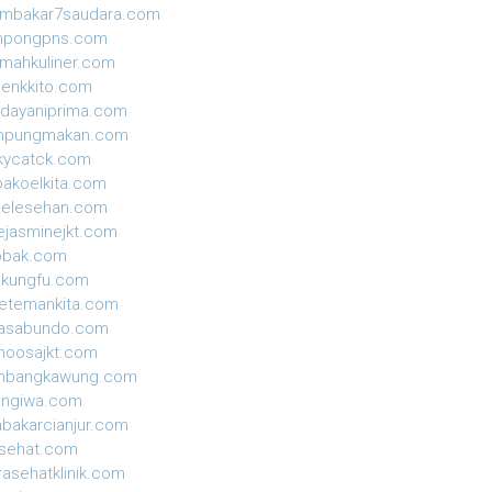
ambakar7saudara.com
mpongpns.com
mahkuliner.com
enkkito.com
dayaniprima.com
mpungmakan.com
kycatck.com
akoelkita.com
gelesehan.com
ejasminejkt.com
obak.com
ekungfu.com
etemankita.com
jasabundo.com
moosajkt.com
mbangkawung.com
ungiwa.com
nbakarcianjur.com
isehat.com
rasehatklinik.com