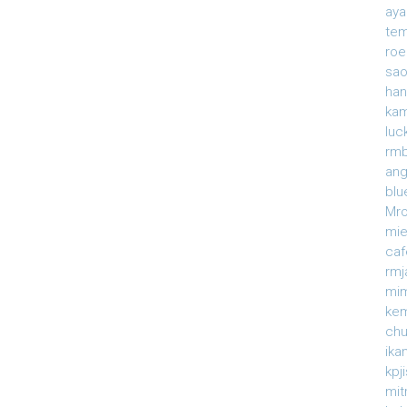
ay
te
roe
sao
han
ka
luc
rmb
an
blu
Mr
mi
caf
rm
mi
ke
ch
ika
kpj
mit