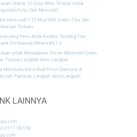
duan Utama: 10 Situs Web Teratas untuk
gunduh Foto Skin Minecraft
uh Minecraft 1.21 Mod APK Gratis: Fitur dan
baruan Terbaru
ua yang Perlu Anda Ketahui Tentang Fitur
arik Pembaruan Minecraft 1.2
duan untuk Menyiapkan Server Minecraft Gratis
a: Tutorial Langkah demi Langkah
a Membuka Kunci Kulit Frost Diamond di
ecraft: Panduan Langkah demi Langkah
INK LAINNYA
kqq.com
ps://117.18.0.36
iqq.com