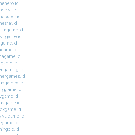
ehero.id
ediva.id
esuper.id
estar.id
simgame.id
ingame.id
agame.id
agame.id
magame.id
rgame.id
ngaming.id
nergames.id
usgames.id
onggame.id
ygame.id
usgame.id
ckgame.id
vivalgame.id
egame.id
ingbio.id