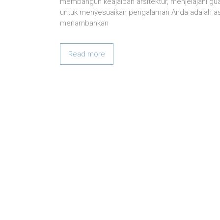
membangun keajaiban arsitektur, menjelajahi 
untuk menyesuaikan pengalaman Anda adalah aspe
menambahkan
Read more