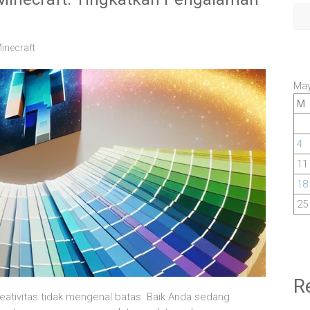
inecraft
May
M
4
11
18
25
R
reativitas tidak mengenal batas. Baik Anda sedang