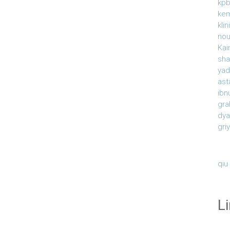
kpb
ke
kli
nou
Kai
sha
yad
ast
ibn
gra
dy
gri
qiu
L