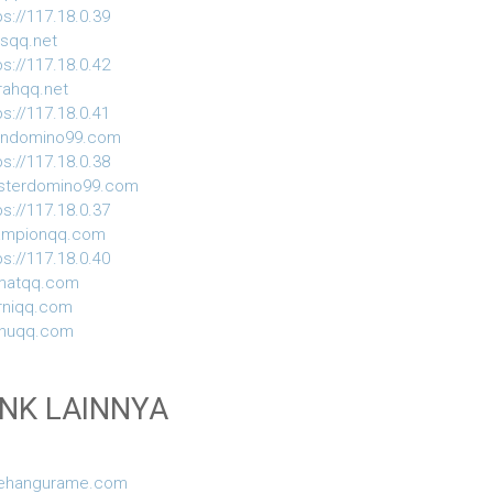
ps://117.18.0.39
usqq.net
ps://117.18.0.42
ahqq.net
ps://117.18.0.41
indomino99.com
ps://117.18.0.38
sterdomino99.com
ps://117.18.0.37
ampionqq.com
ps://117.18.0.40
matqq.com
rniqq.com
nuqq.com
INK LAINNYA
sehangurame.com