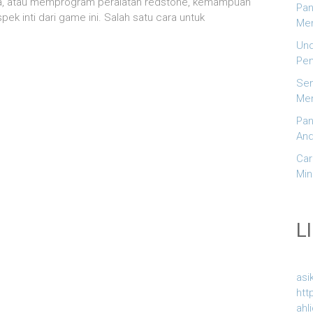
gua, atau memprogram peralatan redstone, kemampuan
Pan
k inti dari game ini. Salah satu cara untuk
Men
Und
Pem
Sem
Men
Pan
And
Car
Min
L
asi
htt
ahl