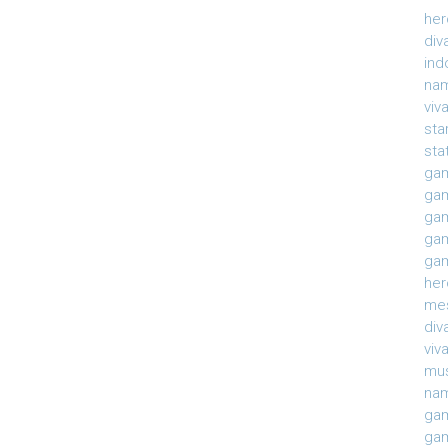
her
div
ind
nam
viv
sta
sta
gam
gam
gam
gam
gam
her
mes
div
viv
mu
na
gam
gam