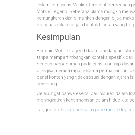
Dalam komunitas Muslim, terdapat perbedaan 
Mobile Legend. Beberapa ulama mungkin men
kemungkaran dan dimainkan dengan bijak, maka 
mengharamkan segala bentuk hiburan yang berp
Kesimpulan
Bermain Mobile Legend dalam pandangan Islam t
tanpa mempertimbangkan konteks spesifik dari i
dengan berpedoman pada prinsip-prinsip dasar 
bijak jika merasa ragu. Selama permainan ini tid
berisi konten yang tidak sesuai dengan ajaran I
seimbang.
Selalu ingat bahwa esensi dari hiburan dalam Isl
meningkatkan keharmonisan dalam hidup kita seha
Tagged on:
hukum-bermain-game-mobile-legend