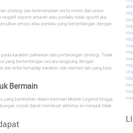
htt
ahl
 strategi dan keterampilan serta minim dari unsur
htt
gatif seperti amarah atau perilaku tidak sportif jika
jur
munculkan emosi atau perilaku yang bertentangan dengan
htt
mur
htt
ma
htt
pada karakter pahlawan dan pertarungan strategi. Tidak
ma
imbol yang bertentangan secara langsung dengan
htt
i dan kritis terhadap karakter dan elemen lain yang bisa
ch
htt
uk Bermain
he
mu
me
u yang berlebihan dalam bermain Mobile Legend hingga
bungan sosial dapat membuat aktivitas ini menjadi tidak
L
dapat