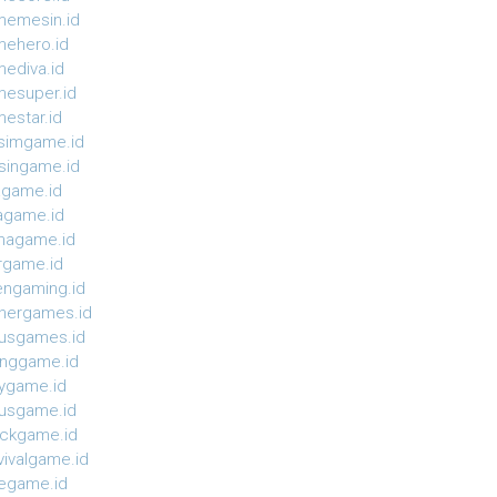
emesin.id
ehero.id
ediva.id
esuper.id
estar.id
simgame.id
ingame.id
agame.id
agame.id
magame.id
rgame.id
ngaming.id
nergames.id
usgames.id
onggame.id
ygame.id
usgame.id
ckgame.id
vivalgame.id
egame.id