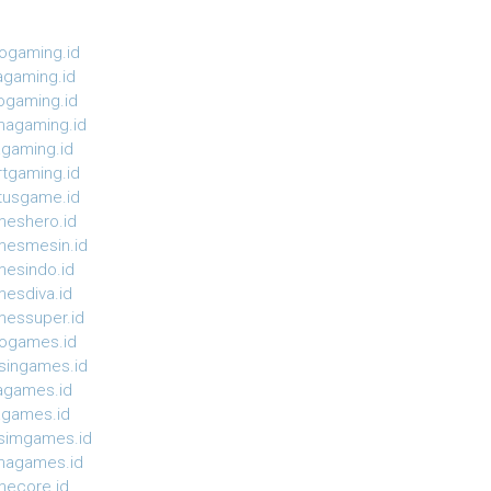
ogaming.id
agaming.id
ogaming.id
agaming.id
agaming.id
rtgaming.id
tusgame.id
eshero.id
esmesin.id
esindo.id
esdiva.id
essuper.id
ogames.id
ingames.id
agames.id
agames.id
simgames.id
magames.id
ecore.id