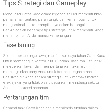
Tips Strategi dan Gameplay
Menguasai Gatot Kaca dalam legenda seluler membutuhkan
pemahaman tentang peran tangki dan kemampuan untuk
mengoptimalkan keterampilannya dalam berbagai situasi.
Berikut adalah beberapa tips strategis untuk membantu Anda
memimpin tim Anda menuju kemenangan:
Fase laning
Selama pertandingan awal, manfaatkan daya tahan Gatot Kaca
untuk membangun kontrol jalur. Gunakan Blast Iron Fist untuk
melecehkan lawan dan mempertahankan tekanan,
memungkinkan carry Anda untuk bertani dengan aman.
Posisikan diri Anda secara strategis untuk memaksimalkan
efek ejekan yang tidak bisa dipecahkan, melindungi sekutu
Anda dari potensi ancaman.
Pertarungan tim
Sebagai tank, Gatot Kaca harus memimpin tuduhan dalam