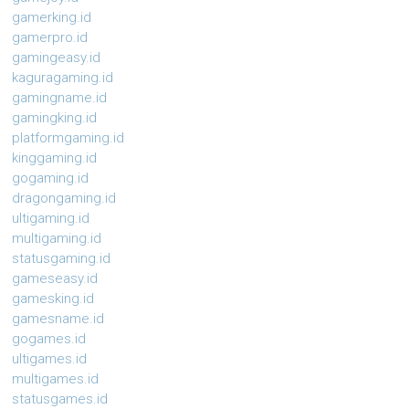
gamerking.id
gamerpro.id
gamingeasy.id
kaguragaming.id
gamingname.id
gamingking.id
platformgaming.id
kinggaming.id
gogaming.id
dragongaming.id
ultigaming.id
multigaming.id
statusgaming.id
gameseasy.id
gamesking.id
gamesname.id
gogames.id
ultigames.id
multigames.id
statusgames.id