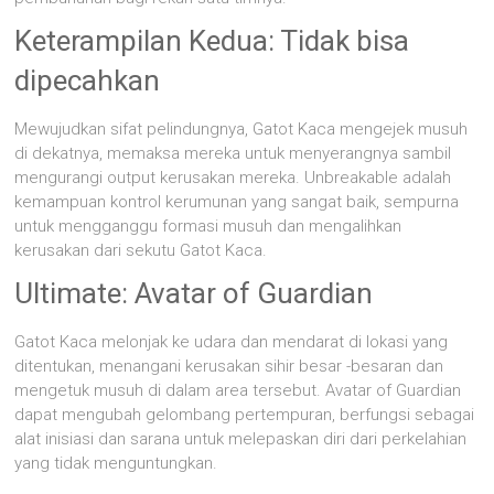
Keterampilan Kedua: Tidak bisa
dipecahkan
Mewujudkan sifat pelindungnya, Gatot Kaca mengejek musuh
di dekatnya, memaksa mereka untuk menyerangnya sambil
mengurangi output kerusakan mereka. Unbreakable adalah
kemampuan kontrol kerumunan yang sangat baik, sempurna
untuk mengganggu formasi musuh dan mengalihkan
kerusakan dari sekutu Gatot Kaca.
Ultimate: Avatar of Guardian
Gatot Kaca melonjak ke udara dan mendarat di lokasi yang
ditentukan, menangani kerusakan sihir besar -besaran dan
mengetuk musuh di dalam area tersebut. Avatar of Guardian
dapat mengubah gelombang pertempuran, berfungsi sebagai
alat inisiasi dan sarana untuk melepaskan diri dari perkelahian
yang tidak menguntungkan.