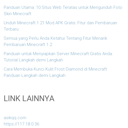
Panduan Utama: 10 Situs Web Teratas untuk Mengunduh Foto
Skin Minecraft
Unduh Minecraft 1.21 Mod APK Gratis: Fitur dan Pembaruan
Terbaru
Semua yang Perlu Anda Ketahui Tentang Fitur Menarik
Pembaruan Minecraft 1.2
Panduan untuk Menyiapkan Server Minecraft Gratis Anda:
Tutorial Langkah demi Langkah
Cara Membuka Kunci Kulit Frost Diamond di Minecraft:
Panduan Langkah demi Langkah
LINK LAINNYA
asikqq.com
https://117.18.0.36