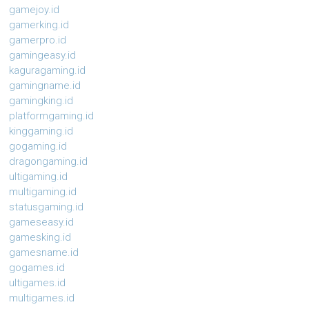
gamejoy.id
gamerking.id
gamerpro.id
gamingeasy.id
kaguragaming.id
gamingname.id
gamingking.id
platformgaming.id
kinggaming.id
gogaming.id
dragongaming.id
ultigaming.id
multigaming.id
statusgaming.id
gameseasy.id
gamesking.id
gamesname.id
gogames.id
ultigames.id
multigames.id