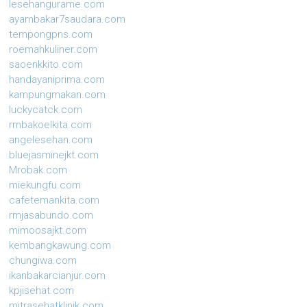
lesehangurame.com
ayambakar7saudara.com
tempongpns.com
roemahkuliner.com
saoenkkito.com
handayaniprima.com
kampungmakan.com
luckycatck.com
rmbakoelkita.com
angelesehan.com
bluejasminejkt.com
Mrobak.com
miekungfu.com
cafetemankita.com
rmjasabundo.com
mimoosajkt.com
kembangkawung.com
chungiwa.com
ikanbakarcianjur.com
kpjisehat.com
mitrasehatklinik.com