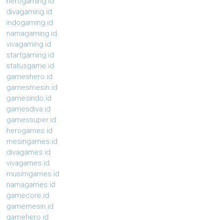
herogaming.id
divagaming.id
indogaming.id
namagaming.id
vivagaming.id
startgaming.id
statusgame.id
gameshero.id
gamesmesin.id
gamesindo.id
gamesdiva.id
gamessuper.id
herogames.id
mesingames.id
divagames.id
vivagames.id
musimgames.id
namagames.id
gamecore.id
gamemesin.id
gamehero.id