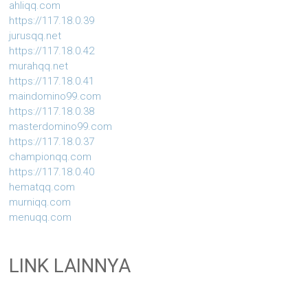
ahliqq.com
https://117.18.0.39
jurusqq.net
https://117.18.0.42
murahqq.net
https://117.18.0.41
maindomino99.com
https://117.18.0.38
masterdomino99.com
https://117.18.0.37
championqq.com
https://117.18.0.40
hematqq.com
murniqq.com
menuqq.com
LINK LAINNYA