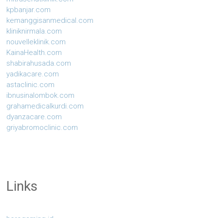
kpbanjar.com
kemanggisanmedical.com
kliniknirmala.com
nouvelleklinik.com
KainaHealth.com
shabirahusada.com
yadikacare.com
astaclinic.com
ibnusinalombok.com
grahamedicalkurdi.com
dyanzacare.com
griyabromoclinic.com
Links