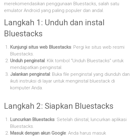
merekomendasikan penggunaan Bluestacks, salah satu
emulator Android yang paling populer dan andal.
Langkah 1: Unduh dan instal
Bluestacks
Kunjungi situs web Bluestacks
: Pergi ke situs web resmi
Bluestacks.
Unduh penginstal
: Klik tombol “Unduh Bluestacks” untuk
mendapatkan penginstal.
Jalankan penginstal
: Buka file penginstal yang diunduh dan
ikuti instruksi di layar untuk menginstal bluestack di
komputer Anda.
Langkah 2: Siapkan Bluestacks
Luncurkan Bluestacks
: Setelah diinstal, luncurkan aplikasi
Bluestacks.
Masuk dengan akun Google
: Anda harus masuk