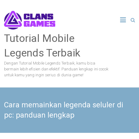
Skip
to
content
Tutorial Mobile
Legends Terbaik
Dengan Tutorial Mobile Legends Terbaik, kamu bisa
bermain lebih efisien dan efektif. Panduan lengkap ini cocok
untuk kamu yang ingin serius di dunia game!
Cara memainkan legenda seluler di
pc: panduan lengkap