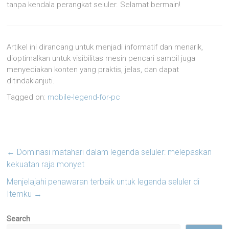
tanpa kendala perangkat seluler. Selamat bermain!
Artikel ini dirancang untuk menjadi informatif dan menarik,
dioptimalkan untuk visibilitas mesin pencari sambil juga
menyediakan konten yang praktis, jelas, dan dapat
ditindaklanjuti.
Tagged on:
mobile-legend-for-pc
←
Dominasi matahari dalam legenda seluler: melepaskan
kekuatan raja monyet
Menjelajahi penawaran terbaik untuk legenda seluler di
Itemku
→
Search