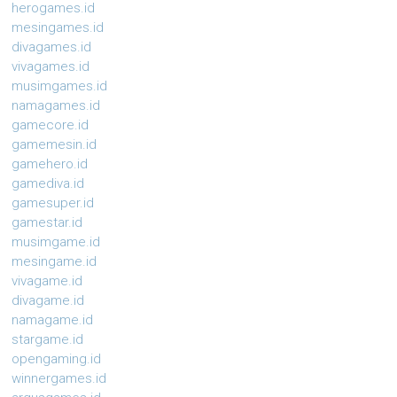
herogames.id
mesingames.id
divagames.id
vivagames.id
musimgames.id
namagames.id
gamecore.id
gamemesin.id
gamehero.id
gamediva.id
gamesuper.id
gamestar.id
musimgame.id
mesingame.id
vivagame.id
divagame.id
namagame.id
stargame.id
opengaming.id
winnergames.id