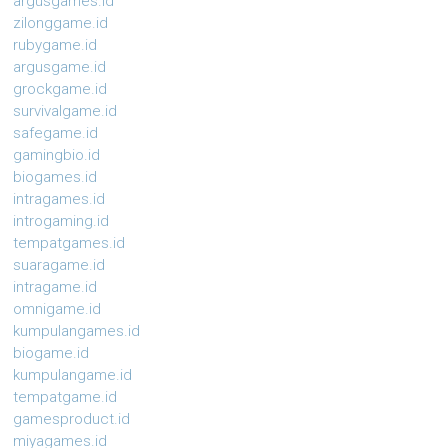
argusgames.id
zilonggame.id
rubygame.id
argusgame.id
grockgame.id
survivalgame.id
safegame.id
gamingbio.id
biogames.id
intragames.id
introgaming.id
tempatgames.id
suaragame.id
intragame.id
omnigame.id
kumpulangames.id
biogame.id
kumpulangame.id
tempatgame.id
gamesproduct.id
miyagames.id