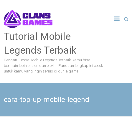
Skip
to
content
Tutorial Mobile
Legends Terbaik
Dengan Tutorial Mobile Legends Terbaik, kamu bisa
bermain lebih efisien dan efektif. Panduan lengkap ini cocok
untuk kamu yang ingin serius di dunia game!
cara-top-up-mobile-legend