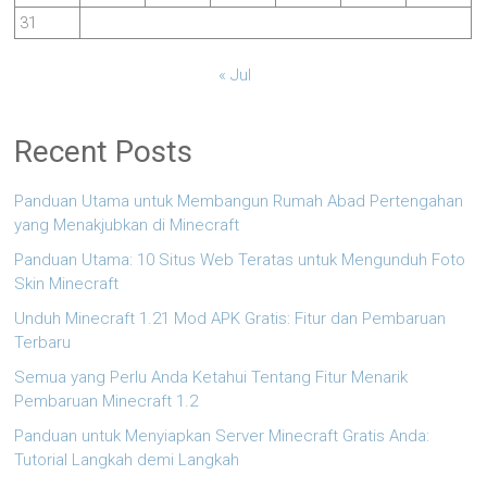
31
« Jul
Recent Posts
Panduan Utama untuk Membangun Rumah Abad Pertengahan
yang Menakjubkan di Minecraft
Panduan Utama: 10 Situs Web Teratas untuk Mengunduh Foto
Skin Minecraft
Unduh Minecraft 1.21 Mod APK Gratis: Fitur dan Pembaruan
Terbaru
Semua yang Perlu Anda Ketahui Tentang Fitur Menarik
Pembaruan Minecraft 1.2
Panduan untuk Menyiapkan Server Minecraft Gratis Anda:
Tutorial Langkah demi Langkah