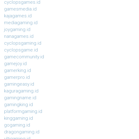
cyclopsgames.id
gamesmedia.id
kajagames.id
mediagaming.id
joygaming.id
nanagames.id
cyclopsgaming.id
cyclopsgame.id
gamecommunity.id
gamejoy.id
gamerking.id
gamerpro.id
gamingeasy.id
kaguragaming.id
gamingname.id
gamingking.id
platformgaming.id
kinggaming.id
gogaming.id
dragongaming.id
ultigaming.id